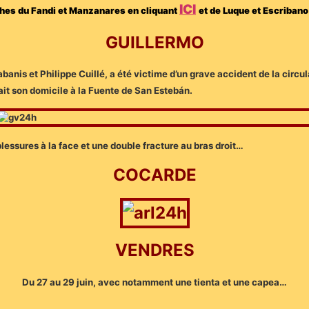
ICI
mphes du Fandi et Manzanares en cliquant
et de Luque et Escribano
GUILLERMO
banis et Philippe Cuillé, a été victime d’un grave accident de la circul
ait son domicile à la Fuente de San Estebán.
essures à la face et une double fracture au bras droit…
COCARDE
VENDRES
Du 27 au 29 juin, avec notamment une tienta et une capea…