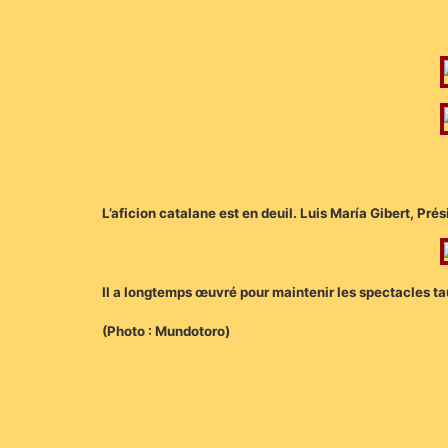
L’aficion catalane est en deuil. Luis María Gibert, Pr
Il a longtemps œuvré pour maintenir les spectacles t
(Photo : Mundotoro)