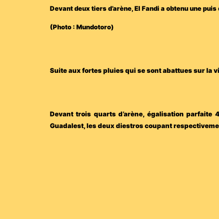
Devant deux tiers d’arène, El Fandi a obtenu une puis
(Photo : Mundotoro)
Suite aux fortes pluies qui se sont abattues sur la v
Devant trois quarts d’arène, égalisation parfait
Guadalest, les deux diestros coupant respectivement 