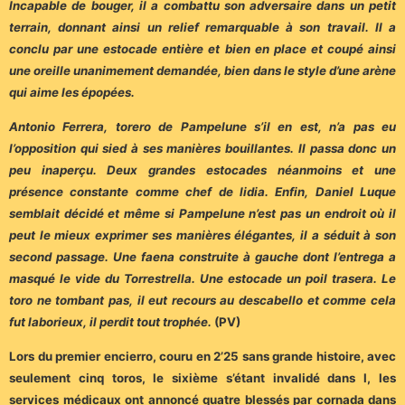
Incapable de bouger, il a combattu son adversaire dans un petit
terrain, donnant ainsi un relief remarquable à son travail. Il a
conclu par une estocade entière et bien en place et coupé ainsi
une oreille unanimement demandée, bien dans le style d’une arène
qui aime les épopées.
Antonio Ferrera, torero de Pampelune s’il en est, n’a pas eu
l’opposition qui sied à ses manières bouillantes. Il passa donc un
peu inaperçu. Deux grandes estocades néanmoins et une
présence constante comme chef de lidia. Enfin, Daniel Luque
semblait décidé et même si Pampelune n’est pas un endroit où il
peut le mieux exprimer ses manières élégantes, il a séduit à son
second passage. Une faena construite à gauche dont l’entrega a
masqué le vide du Torrestrella. Une estocade un poil trasera. Le
toro ne tombant pas, il eut recours au descabello et comme cela
fut laborieux, il perdit tout trophée.
(
PV)
Lors du premier encierro, couru en 2’25 sans grande histoire, avec
seulement cinq toros, le sixième s’étant invalidé dans l, les
services médicaux ont annoncé quatre blessés par cornada dans