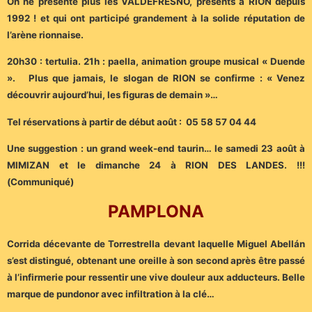
On ne présente plus les VALDEFRESNO, présents à RION depuis
1992 ! et qui ont participé grandement à la solide réputation de
l’arène rionnaise.
20h30 : tertulia. 21h : paella, animation groupe musical « Duende
». Plus que jamais, le slogan de RION se confirme : « Venez
découvrir aujourd’hui, les figuras de demain »…
Tel réservations à partir de début août : 05 58 57 04 44
Une suggestion : un grand week-end taurin… le samedi 23 août à
MIMIZAN et le dimanche 24 à RION DES LANDES. !!!
(Communiqué)
PAMPLONA
Corrida décevante de Torrestrella devant laquelle Miguel Abellán
s’est distingué, obtenant une oreille à son second après être passé
à l’infirmerie pour ressentir une vive douleur aux adducteurs. Belle
marque de pundonor avec infiltration à la clé…