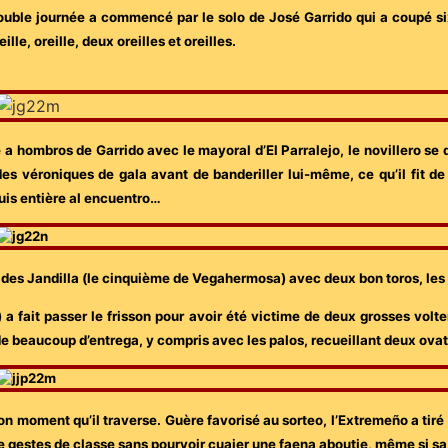
uble journée a commencé par le solo de José Garrido qui a coupé six 
lle, oreille, deux oreilles et oreilles.
ie a hombros de Garrido
avec le mayoral d’El Parralejo,
le novillero se 
des véroniques de gala avant de banderiller lui-même, ce qu’il fit d
is entière al encuentro…
l des Jandilla (le cinquième de Vegahermosa) avec deux bon toros, les 1
) a fait passer le frisson pour avoir été victime de deux grosses volte
de beaucoup d’entrega, y compris avec les palos, recueillant deux ovat
on moment qu’il traverse. Guère favorisé au sorteo, l’Extremeño a tiré 
de gestes de classe sans pourvoir cuajer une faena aboutie, même si sa