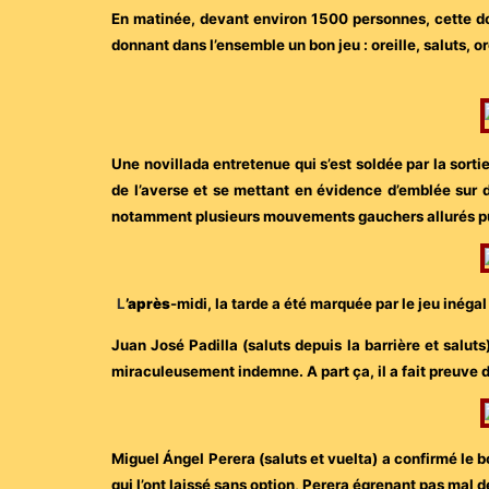
En matinée, devant environ 1500 personnes, cette do
donnant dans l’ensemble un bon jeu : oreille, saluts, orei
Une novillada entretenue qui s’est soldée par la sort
de l’averse et se mettant en évidence d’emblée sur 
notamment plusieurs mouvements gauchers allurés pu
L
’après
-midi, la tarde a été marquée par le jeu inéga
Juan José Padilla (saluts depuis la barrière et saluts
miraculeusement indemne. A part ça, il a fait preuve 
Miguel Ángel Perera (saluts et vuelta) a confirmé le b
qui l’ont laissé sans option, Perera égrenant pas mal 