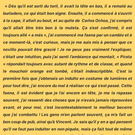
« Dès qu’il est sorti du toril, il avait la tête en bas, il a rematé au
burladero, ce qui était bon signe. Ensuite, il a commencé à s’ouvrir
à la cape, il allait au bout, et au quite de Carlos Ochoa, j’ai compris
qu’il allait être très bon à la muleta. Ça s’est confirmé, il est
toujours allé « a más », j’ai commencé ma faena par un cambio et à
ce moment-là, c’est curieux, mais je me suis mis à penser que ce
novillo pouvait être gracié ! Je ne peux pas vraiment l’expliquer,
c’était une intuition, puis j’ai senti l’ambiance qui montait, « Pirata
» répondait toujours avec autant de rythme et de classe, et quand
le mouchoir orange est tombé, c’était indescriptible. C’est la
première fois que j’obtenais un indulto en costume de lumières et
pour tout dire, j’ai encore du mal à réaliser ce qui s’est passé. Cette
faena, il est évident que je l’ai encore en tête, je me la repasse
souvent, j’ai ressenti des choses que je n’avais jamais réprouvées
avant, et pour moi, c’est incontestablement le meilleur becerro
que j’ai combattu ! Les gens m’en parlent souvent, ça m’a fait un
bon coup de pub, ainsi qu’à Vincent. Je sais qu’il y en a qui pensent
qu’il ne faut pas indulter en non piquée, mais ça fait tout de même