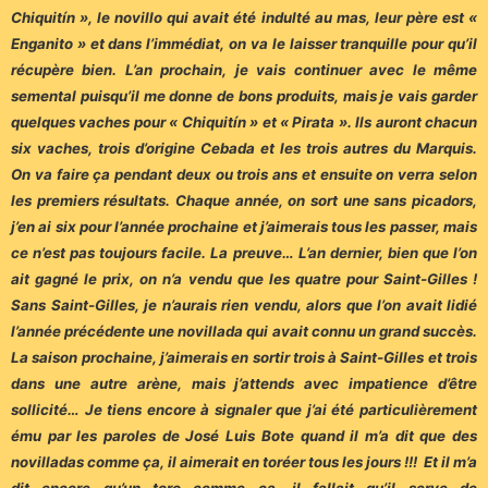
Chiquitín », le novillo qui avait été indulté au mas, leur père est «
Enganito » et dans l’immédiat, on va le laisser tranquille pour qu’il
récupère bien. L’an prochain, je vais continuer avec le même
semental puisqu’il me donne de bons produits, mais je vais garder
quelques vaches pour « Chiquitín » et « Pirata ». Ils auront chacun
six vaches, trois d’origine Cebada et les trois autres du Marquis.
On va faire ça pendant deux ou trois ans et ensuite on verra selon
les premiers résultats. Chaque année, on sort une sans picadors,
j’en ai six pour l’année prochaine et j’aimerais tous les passer, mais
ce n’est pas toujours facile. La preuve… L’an dernier, bien que l’on
ait gagné le prix, on n’a vendu que les quatre pour Saint-Gilles !
Sans Saint-Gilles, je n’aurais rien vendu, alors que l’on avait lidié
l’année précédente une novillada qui avait connu un grand succès.
La saison prochaine, j’aimerais en sortir trois à Saint-Gilles et trois
dans une autre arène, mais j’attends avec impatience d’être
sollicité… Je tiens encore à signaler que j’ai été particulièrement
ému par les paroles de José Luis Bote quand il m’a dit que des
novilladas comme ça, il aimerait en toréer tous les jours !!! Et il m’a
dit encore qu’un toro comme ça, il fallait qu’il serve de