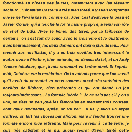
fonctionné au niveau des jeunes, notamment avec les réseaux
sociaux… Sébastien Castella a très bien toréé, il y avait longtemps
que je ne l’avais pas vu comme ça, Juan Leal s’est joué la peau et
Javier Conde, qui a touché le lot le moins propice, a tenu son rôle
de chef de lidia. Avec le bémol des toros, par la faiblesse de
certains, on s’est fait du souci avec le troisième et le quatrième,
mais heureusement, les deux derniers ont donné plus de jeu… Pour
revenir aux novilladas, il y a eu trois novillos très intéressant le
matin, avec « Pirata », bien entendu, au-dessus du lot, et un Andy
Younes fabuleux, que j’avais rarement vu toréer ainsi. Et l’après-
midi, Galdós a été la révélation. On l’avait mis parce que l’on savait
qu’il avait du potentiel, et nous sommes aussi très satisfaits des
novillos de Blohorn, bien présentés et qui ont donné un jeu
toujours intéressant… La formule idéale ? Je ne sais pas s’il y en a
une, on s’est un peu joué les fémorales en mettant trois courses,
dont deux novilladas, après, on va voir… Il va y avoir un appel
d’offres, on fait les choses par aficion, mais il faudra trouver une
formule encore plus attirante. Mais pour revenir à cette feria, je
suis très satisfait et je n’ai aucun regret d’avoir tenté cette