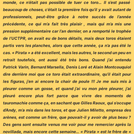
monde, ce n’était pas possible de tuer ce toro… Il s’est passé
beaucoup de choses, c’était la première fois qu’il y avait autant de
professionnels, peut-être grâce à notre succès de l’année
précédente, ce qui m’a fait très plaisir , mais qui m’a mis une
pression supplémentaire car l’an dernier, on a remporté le trophée
de l’UCTPR, on avait eu de bons détails, mais deux toros étaient
partis vers les planches, alors que cette année, ça n’a pas été le
cas. « Pirata » a été excellent, mais les autres, le second un peu en
retrait toutefois, ont aussi été très bons. Quand j’ai entendu
Patrick Varin, Bernard Marsella, Denis Loré et Alain Montcouquiol
dire derrière moi que ce toro était extraordinaire, qu’il était pour
les figuras, j’en ai encore la chair de poule !!! Je me suis mis à
pleurer comme un gosse, et quand j’ai vu mon père pleurer, j’ai
pleuré encore plus fort parce que vivre des moments de
tauromachie comme ça, en sachant que Gilles Raoux, qui s’occupe
d’Andy, m’a mis dans les toros, et que Julien Miletto, empresa des
arènes, est comme un frère, que pouvait-il y avoir de plus beau ?
Des gens sont ensuite venus me voir pour me remercier après la
novillada, mais encore cette semaine… « Pirata » est le frère de «