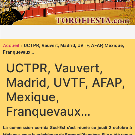
Accueil
»
UCTPR, Vauvert, Madrid, UVTF, AFAP, Mexique,
Franquevaux…
UCTPR, Vauvert,
Madrid, UVTF, AFAP,
Mexique,
Franquevaux…
L
a
commission corrida Sud-Est s’est réunie ce jeudi 2 octobre à
Méjanes, sous la présidence de Bernard Planchon. Elle a été reçue