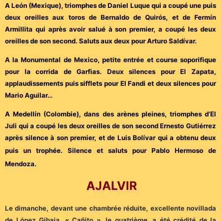
A León (Mexique), triomphes de Daniel Luque qui a coupé une puis
deux oreilles aux toros de Bernaldo de Quirós, et de Fermín
Armillita qui après avoir salué à son premier, a coupé les deux
oreilles de son second. Saluts aux deux pour Arturo Saldívar.
A la Monumental de Mexico, petite entrée et course soporifique
pour la corrida de Garfias. Deux silences pour El Zapata,
applaudissements puis sifflets pour El Fandi et deux silences pour
Mario Aguilar…
A Medellín (Colombie), dans des arènes pleines, triomphes d’El
Juli qui a coupé les deux oreilles de son second Ernesto Gutiérrez
après silence à son premier, et de Luis Bolívar qui a obtenu deux
puis un trophée.
Silence et saluts pour Pablo Hermoso de
Mendoza.
AJALVIR
Le dimanche, devant une chambrée réduite, excellente novillada
de López Gibaja. « Cañito », le quatrième, a été crédité de la