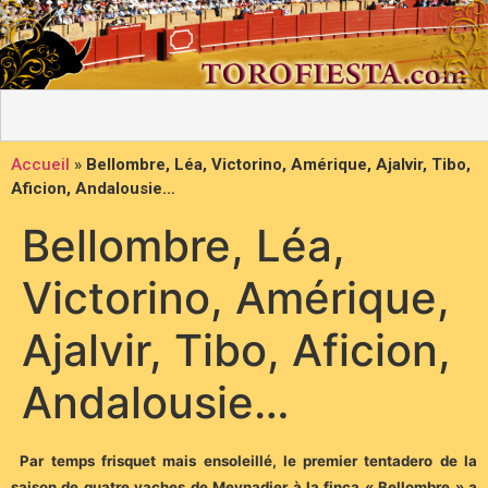
Accueil
»
Bellombre, Léa, Victorino, Amérique, Ajalvir, Tibo,
Aficion, Andalousie…
Bellombre, Léa,
Victorino, Amérique,
Ajalvir, Tibo, Aficion,
Andalousie…
Par temps frisquet mais ensoleillé, le premier tentadero de la
saison de quatre vaches de Meynadier à la finca « Bellombre » a