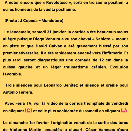
A noter encore que « Revolotoso », sorti en troisième position, a
eu les honneurs de la vuelta posthume.
(Photo : J Cepeda – Mundotoro)
Le lendemain, samedi 31 janvier, la corrida a été beaucoup moins
allègre puisque Diego Ventura a vu son cheval « Sabiote » mourir
en piste et que David Galván a été gravement blessé par son
premier adversaire. Il a été rapidement évacué vers l’infirmerie. Et
plus tard, seront diagnostiqués une cornada de 12 cm dans la
cuisse gauche et un léger traumatisme crânien. Evolution
favorable.
Trois silences pour Leonardo Benítez et silence et oreille pour
Antonio Ferrera.
Avec Feria TV, voir la vidéo de la corrida triomphale du vendredi
ICI
Là
en cliquant
et celle plus accidentée du samedi en cliquant
Le dimanche 1er février, l’originalité venait de la sortie des toros
de Victorino Martín, encastés la plupart. César Vanegas n’aura