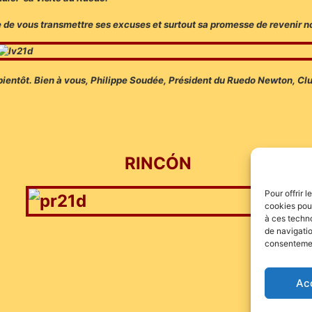
rie de vous transmettre ses excuses et surtout sa promesse de revenir n
 bientôt. Bien à vous, Philippe Soudée, Président du Ruedo Newton,
Clu
RINCÓN
Pour offrir 
cookies pour
à ces techn
de navigatio
consentement
Ac