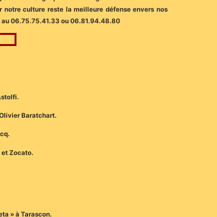
r notre culture reste la meilleure défense envers nos
on au 06.75.75.41.33 ou 06.81.94.48.80
tolfi.
livier Baratchart.
cq.
et Zocato.
eta » à Tarascon.