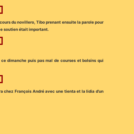
cours du novillero, Tibo prenant ensuite la parole pour
ce soutien était important.
 ce dimanche puis pas mal de courses et bolsíns qui
ra chez François André avec une tienta et la lidia d’un