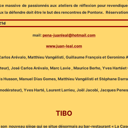
ence massive de passionnés aux ateliers de réflexion pour revendique
ux la défendre doit être le but des rencontres de Pontonx. Réservati
mail:
pena-juanleal@hotmail.com
www.juan-leal.com
rlos Arévalo, Matthieu Vangélisti, Guillaume François et Geronimo As
), José Carlos Arévalo, Marc Lavie , Maurice Berho, Yves Hartéet O
s Husson, Manuel Dias Gomes, Matthieu Vangélisti et Stéphane Darra
rateur), Yves Harté, Laurent Larrieu, Joël Jacobi, Jacques Penes 
TIBO
é son nouveau siège qui se situe désormais au bar-restaurant « La Cas