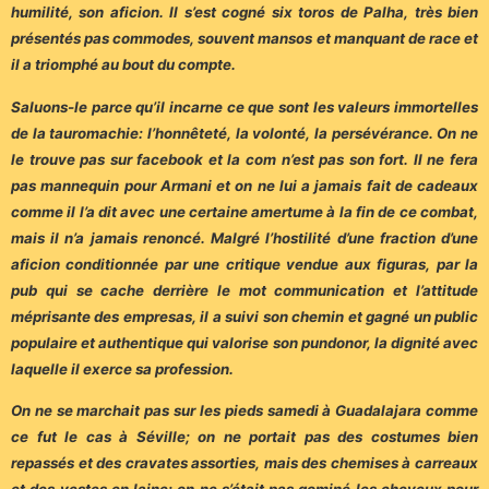
humilité, son aficion. Il s’est cogné six toros de Palha, très bien
présentés pas commodes, souvent mansos et manquant de race et
il a triomphé au bout du compte.
Saluons-le parce qu’il incarne ce que sont les valeurs immortelles
de la tauromachie: l’honnêteté, la volonté, la persévérance. On ne
le trouve pas sur facebook et la com n’est pas son fort. Il ne fera
pas mannequin pour Armani et on ne lui a jamais fait de cadeaux
comme il l’a dit avec une certaine amertume à la fin de ce combat,
mais il n’a jamais renoncé. Malgré l’hostilité d’une fraction d’une
aficion conditionnée par une critique vendue aux figuras, par la
pub qui se cache derrière le mot communication et l’attitude
méprisante des empresas, il a suivi son chemin et gagné un public
populaire et authentique qui valorise son pundonor, la dignité avec
laquelle il exerce sa profession.
On ne se marchait pas sur les pieds samedi à Guadalajara comme
ce fut le cas à Séville; on ne portait pas des costumes bien
repassés et des cravates assorties, mais des chemises à carreaux
et des vestes en laine; on ne s’était pas gominé les cheveux pour