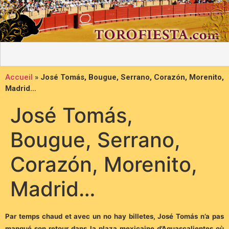
Accueil
»
José Tomás, Bougue, Serrano, Corazón, Morenito,
Madrid…
José Tomás,
Bougue, Serrano,
Corazón, Morenito,
Madrid…
Par temps chaud et avec un no hay billetes, José Tomás n’a pas
manqué son retour dans la plaza mexicaine d’Aguascalientes où