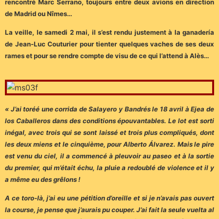
rencontré Marc Serrano, toujours entre deux avions en direction
de Madrid ou Nîmes…
La veille, le samedi 2 mai, il s’est rendu justement à la ganadería
de Jean-Luc Couturier pour tienter quelques vaches de ses deux
rames et pour se rendre compte de visu de ce qui l’attend à Alès…
« J’ai toréé une corrida de Salayero y Bandrés le 18 avril à Ejea de
los Caballeros dans des conditions épouvantables. Le lot est sorti
inégal, avec trois qui se sont laissé et trois plus compliqués, dont
les deux miens et le cinquième, pour Alberto Álvarez. Mais le pire
est venu du ciel, il a commencé à pleuvoir au paseo et à la sortie
du premier, qui m’était échu, la pluie a redoublé de violence et il y
a même eu des grêlons !
A ce toro-là, j’ai eu une pétition d’oreille et si je n’avais pas ouvert
la course, je pense que j’aurais pu couper. J’ai fait la seule vuelta al