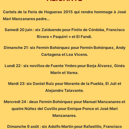
Cartels de la Feria de Hogueras 2015 qui rendra hommage à José
Mari Manzanares padre…
Samedi 20 juin : six Zalduendo pour Finito de Córdoba, Francisco
Rivera « Paquirri » et El Fandi.
Dimanche 21: six Fermín Bohórquez pour Fermín Bohórquez, Andy
Cartagena et Lea Vicens.
Lundi 22 : six novillos de Fuente Ymbro pour Borja Álvarez, Ginés
Marín et Varea.
Mardi 23: six Daniel Ruiz pour Morante de la Puebla, El Juli et
Alejandro Talavante.
Mercredi 24 : deux Fermín Bohórquez pour Manuel Manzanares et
quatre Núñez del Cuvillo pour Enrique Ponce et José Mari
Manzanares.
Dimanche 9 août : six Adolfo Martín pour Rafaelillo, Francisco