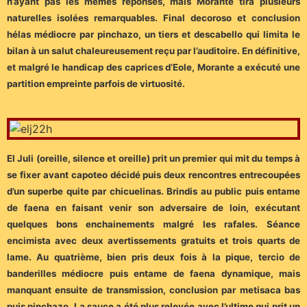
n’ayant pas les mêmes réponses, mais Morante tira plusieurs
naturelles isolées remarquables. Final decoroso et conclusion
hélas médiocre par pinchazo, un tiers et descabello qui limita le
bilan à un salut chaleureusement reçu par l’auditoire. En définitive,
et malgré le handicap des caprices d’Eole, Morante a exécuté une
partition empreinte parfois de virtuosité.
El Juli (oreille, silence et oreille) prit un premier qui mit du temps à
se fixer avant capoteo décidé puis deux rencontres entrecoupées
d’un superbe quite par chicuelinas. Brindis au public puis entame
de faena en faisant venir son adversaire de loin, exécutant
quelques bons enchainements malgré les rafales. Séance
encimista avec deux avertissements gratuits et trois quarts de
lame. Au quatrième, bien pris deux fois à la pique, tercio de
banderilles médiocre puis entame de faena dynamique, mais
manquant ensuite de transmission, conclusion par metisaca bas
puis pinchazo. La sauce a été plus relevée avec l’ultime qui prit un