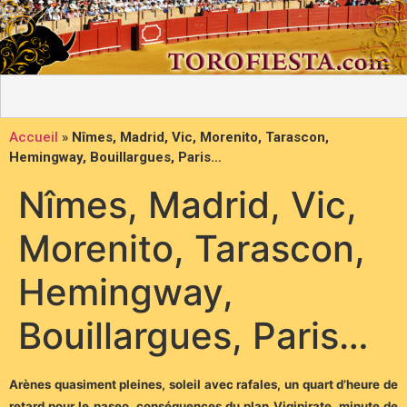
Accueil
»
Nîmes, Madrid, Vic, Morenito, Tarascon,
Hemingway, Bouillargues, Paris…
Nîmes, Madrid, Vic,
Morenito, Tarascon,
Hemingway,
Bouillargues, Paris…
Arènes quasiment pleines, soleil avec rafales, un quart d’heure de
retard pour le paseo, conséquences du plan Vigipirate, minute de