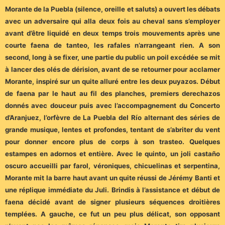
Morante de la Puebla (silence, oreille et saluts) a ouvert les débats
avec un adversaire qui alla deux fois au cheval sans s’employer
avant d’être liquidé en deux temps trois mouvements après une
courte faena de tanteo, les rafales n’arrangeant rien. A son
second, long à se fixer, une partie du public un poil excédée se mit
à lancer des olés de dérision, avant de se retourner pour acclamer
Morante, inspiré sur un quite alluré entre les deux puyazos. Début
de faena par le haut au fil des planches, premiers derechazos
donnés avec douceur puis avec l’accompagnement du Concerto
d’Aranjuez, l’orfèvre de La Puebla del Río alternant des séries de
grande musique, lentes et profondes, tentant de s’abriter du vent
pour donner encore plus de corps à son trasteo. Quelques
estampes en adornos et entière. Avec le quinto, un joli castaño
oscuro accueilli par farol, véroniques, chicuelinas et serpentina,
Morante mit la barre haut avant un quite réussi de Jérémy Banti et
une réplique immédiate du Juli. Brindis à l’assistance et début de
faena décidé avant de signer plusieurs séquences droitières
templées. A gauche, ce fut un peu plus délicat, son opposant