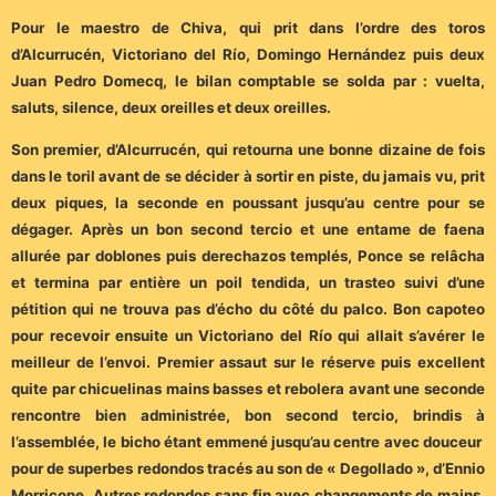
Pour le maestro de Chiva, qui prit dans l’ordre des toros
d’Alcurrucén, Victoriano del Río, Domingo Hernández puis deux
Juan Pedro Domecq, le bilan comptable se solda par : vuelta,
saluts, silence, deux oreilles et deux oreilles.
Son premier, d’Alcurrucén, qui retourna une bonne dizaine de fois
dans le toril avant de se décider à sortir en piste, du jamais vu, prit
deux piques, la seconde en poussant jusqu’au centre pour se
dégager. Après un bon second tercio et une entame de faena
allurée par doblones puis derechazos templés, Ponce se relâcha
et termina par entière un poil tendida, un trasteo suivi d’une
pétition qui ne trouva pas d’écho du côté du palco. Bon capoteo
pour recevoir ensuite un Victoriano del Río qui allait s’avérer le
meilleur de l’envoi. Premier assaut sur le réserve puis excellent
quite par chicuelinas mains basses et rebolera avant une seconde
rencontre bien administrée, bon second tercio, brindis à
l’assemblée, le bicho étant emmené jusqu’au centre avec douceur
pour de superbes redondos tracés au son de « Degollado », d’Ennio
Morricone. Autres redondos sans fin avec changements de mains,