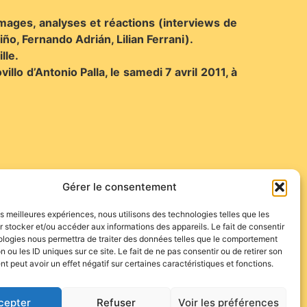
images, analyses et réactions (interviews de
iño, Fernando Adrián, Lilian Ferrani).
lle.
 d’Antonio Palla, le samedi 7 avril 2011, à
Gérer le consentement
à trouver un accord, ce qui permettra aux
les meilleures expériences, nous utilisons des technologies telles que les
 stocker et/ou accéder aux informations des appareils. Le fait de consentir
ologies nous permettra de traiter des données telles que le comportement
n ou les ID uniques sur ce site. Le fait de ne pas consentir ou de retirer son
 peut avoir un effet négatif sur certaines caractéristiques et fonctions.
cepter
Refuser
Voir les préférences