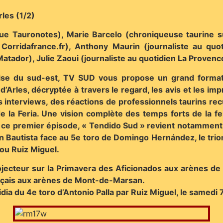
rles (1/2)
evue Tauronotes), Marie Barcelo (chroniqueuse taurine su
 Corridafrance.fr), Anthony Maurin (journaliste au quot
atador), Julie Zaoui (journaliste au quotidien La Provenc
se du sud-est, TV SUD vous propose un grand format
s d’Arles, décryptée à travers le regard, les avis et les
interviews, des réactions de professionnels taurins rec
 la Feria. Une vision complète des temps forts de la fer
ce premier épisode, « Tendido Sud » revient notamment 
Juan Bautista face au 5e toro de Domingo Hernández, le t
lou Ruiz Miguel.
cteur sur la Primavera des Aficionados aux arènes de N
ançais aux arènes de Mont-de-Marsan.
a du 4e toro d’Antonio Palla par Ruiz Miguel, le samedi 7 