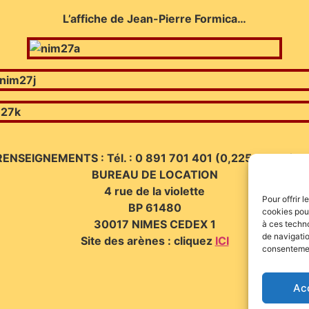
L’affiche de Jean-Pierre Formica…
RENSEIGNEMENTS : Tél. : 0 891 701 401 (0,225 € TTC/mn
BUREAU DE LOCATION
4 rue de la violette
Pour offrir 
BP 61480
cookies pour
30017 NIMES CEDEX 1
à ces techn
de navigatio
Site des arènes : cliquez
ICI
consentement
Ac