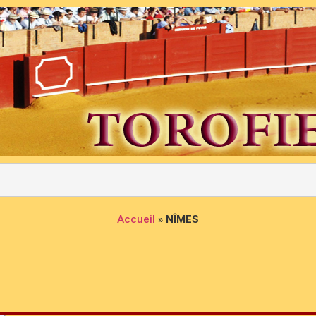
Accueil
»
NÎMES