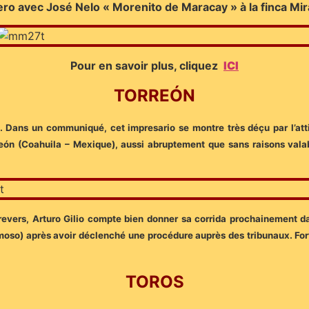
ro avec José Nelo « Morenito de Maracay » à la finca Mir
Pour en savoir plus, cliquez
ICI
TORREÓN
ort. Dans un communiqué, cet impresario se montre très déçu par l’atti
reón (Coahuila – Mexique), aussi abruptement que sans raisons valab
 revers, Arturo Gilio compte bien donner sa corrida prochainement d
moso) après avoir déclenché une procédure auprès des tribunaux. For
TOROS