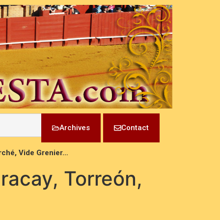
Archives
Contact
arché, Vide Grenier…
racay, Torreón,