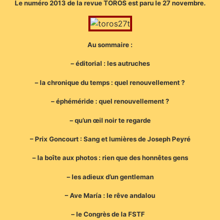
Le numéro 2013 de la revue TOROS est paru le 27 novembre.
Au sommaire :
– éditorial : les autruches
– la chronique du temps : quel renouvellement ?
– éphéméride : quel renouvellement ?
– qu’un œil noir te regarde
– Prix Goncourt : Sang et lumières de Joseph Peyré
– la boîte aux photos : rien que des honnêtes gens
– les adieux d’un gentleman
– Ave María : le rêve andalou
– le Congrès de la FSTF