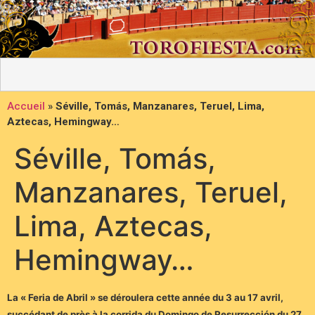
Accueil
»
Séville, Tomás, Manzanares, Teruel, Lima,
Aztecas, Hemingway…
Séville, Tomás,
Manzanares, Teruel,
Lima, Aztecas,
Hemingway…
La « Feria de Abril » se déroulera cette année du 3 au 17 avril,
succédant de près à la corrida du Domingo de Resurrección du 27