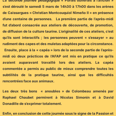
La seconde journée pédagogique « Portes ouvertes à l’aficion »
s’est déroulé le samedi 5 mars de 14h30 à 17h00 dans les arènes
de Caissargues « Christian Montcouquiol Nimeño II » en présence
d’une centaine de personnes. La première partie de l’après-midi
fut d’abord consacrée aux ateliers de découverte, de promotion,
de diffusion de la culture taurine. L’originalité de ces ateliers, c’est
qu’ils sont interactifs ; les personnes peuvent « s’essayer » au
rudiment des capes et des muletas adaptées pour la circonstance.
Ensuite, place à la « capéa » lors de la seconde partie de l’après-
midi où deux prácticos de l’AFAP ont mis en pratique ce qu’ils
avaient auparavant travaillé lors des ateliers. La capéa
commentée a permis au public de mieux comprendre toutes les
subtilités de la pratique taurine, ainsi que les difficultés
rencontrées face aux animaux.
Les deux très bons « anoubles » de Colombeau amenés par
Raphael Chaubet permirent à Nicolas Simonin et à David
Donadille de s’exprimer totalement.
Enfin, en conclusion de cette journée sous le signe de la Passion et