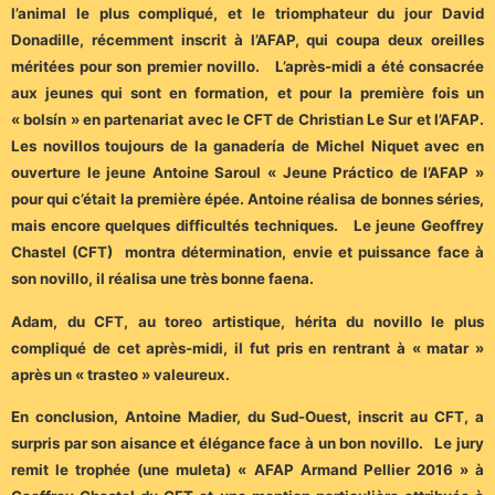
l’animal le plus compliqué, et le triomphateur du jour David
Donadille, récemment inscrit à l’AFAP, qui coupa deux oreilles
méritées pour son premier novillo. L’après-midi a été consacrée
aux jeunes qui sont en formation, et pour la première fois un
« bolsín » en partenariat avec le CFT de Christian Le Sur et l’AFAP.
Les novillos toujours de la ganadería de Michel Niquet avec en
ouverture le jeune Antoine Saroul « Jeune Práctico de l’AFAP »
pour qui c’était la première épée. Antoine réalisa de bonnes séries,
mais encore quelques difficultés techniques. Le jeune Geoffrey
Chastel (CFT) montra détermination, envie et puissance face à
son novillo, il réalisa une très bonne faena.
Adam, du CFT, au toreo artistique, hérita du novillo le plus
compliqué de cet après-midi, il fut pris en rentrant à « matar »
après un « trasteo » valeureux.
En conclusion, Antoine Madier, du Sud-Ouest, inscrit au CFT, a
surpris par son aisance et élégance face à un bon novillo. Le jury
remit le trophée (une muleta) « AFAP Armand Pellier 2016 » à