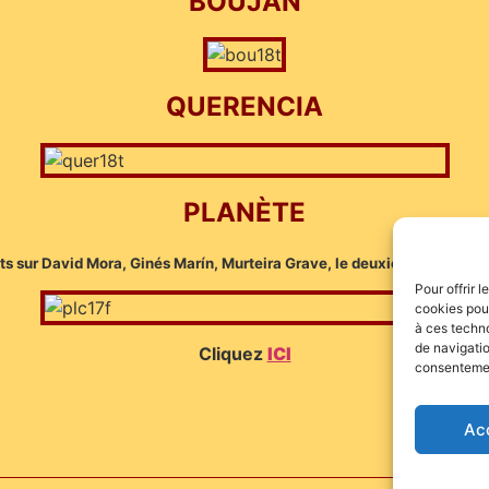
BOUJAN
QUERENCIA
PLANÈTE
 sur David Mora, Ginés Marín, Murteira Grave, le deuxième volet sur 
Pour offrir 
cookies pour
à ces techn
de navigatio
Cliquez
ICI
consentement
Ac