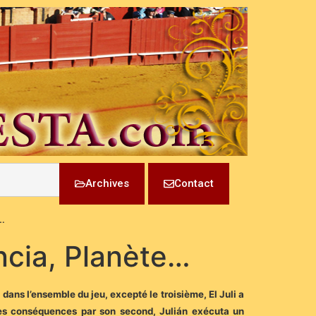
Archives
Contact
…
ncia, Planète…
ans l’ensemble du jeu, excepté le troisième, El Juli a
aves conséquences par son second, Julián exécuta un