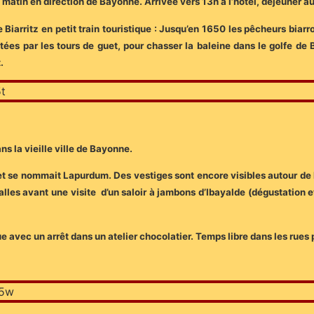
t le matin en direction de Bayonne. Arrivée vers 13h à l’hôtel, déjeuner 
e Biarritz en petit train touristique : Jusqu’en 1650 les pêcheurs biarr
ées par les tours de guet, pour chasser la baleine dans le golfe de Bi
.
s la vieille ville de Bayonne.
t se nommait Lapurdum. Des vestiges sont encore visibles autour de l
les avant une visite d’un saloir à jambons d’Ibayalde (dégustation et
e avec un arrêt dans un atelier chocolatier. Temps libre dans les rues