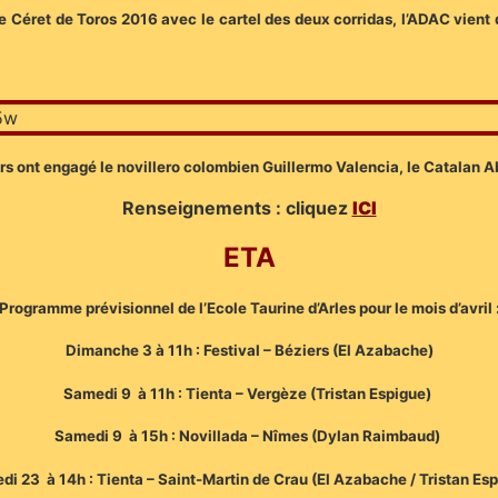
e Céret de Toros 2016 avec le cartel des deux corridas, l’ADAC vient 
urs ont engagé le novillero colombien Guillermo Valencia, le Catalan A
Renseignements : cliquez
ICI
ETA
Programme prévisionnel de l’Ecole Taurine d’Arles pour le mois d’avril 
Dimanche 3 à 11h : Festival – Béziers (El Azabache)
Samedi 9 à 11h : Tienta – Vergèze (Tristan Espigue)
Samedi 9 à 15h : Novillada – Nîmes (Dylan Raimbaud)
i 23 à 14h : Tienta – Saint-Martin de Crau (El Azabache / Tristan Es