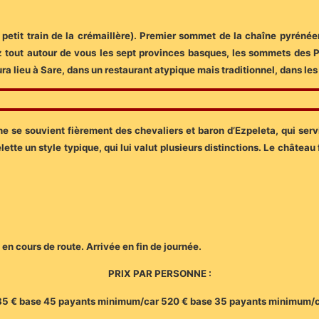
e petit train de la crémaillère). Premier sommet de la chaîne pyréné
 tout autour de vous les sept provinces basques, les sommets des Py
 lieu à Sare, dans un restaurant atypique mais traditionnel, dans les 
ine se souvient fièrement des chevaliers et baron d’Ezpeleta, qui ser
te un style typique, qui lui valut plusieurs distinctions. Le château f
e en cours de route. Arrivée en fin de journée.
PRIX PAR PERSONNE :
5 € base 45 payants minimum/car 520 € base 35 payants minimum/