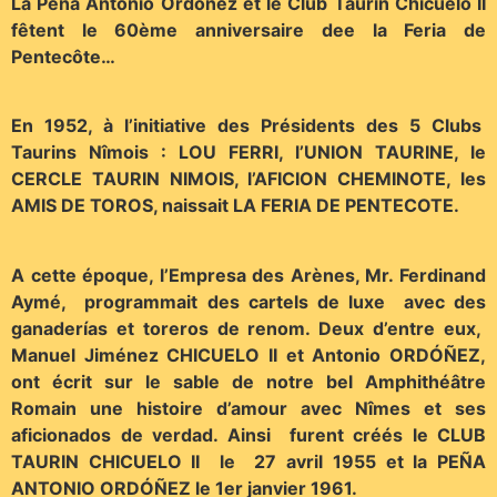
La Peña Antonio Ordóñez et le Club Taurin Chicuelo II
fêtent le 60ème anniversaire dee la Feria de
Pentecôte…
En 1952, à l’initiative des Présidents des 5 Clubs
Taurins Nîmois : LOU FERRI, l’UNION TAURINE, le
CERCLE TAURIN NIMOIS, l’AFICION CHEMINOTE, les
AMIS DE TOROS, naissait LA FERIA DE PENTECOTE.
A cette époque, l’Empresa des Arènes, Mr. Ferdinand
Aymé, programmait des cartels de luxe avec des
ganaderías et toreros de renom. Deux d’entre eux,
Manuel Jiménez CHICUELO II et Antonio ORDÓÑEZ,
ont écrit sur le sable de notre bel Amphithéâtre
Romain une histoire d’amour avec Nîmes et ses
aficionados de verdad. Ainsi furent créés le CLUB
TAURIN CHICUELO II le 27 avril 1955 et la PEÑA
ANTONIO ORDÓÑEZ le 1er janvier 1961.