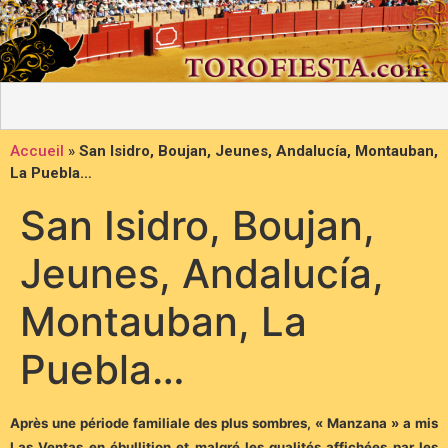
Accueil
»
San Isidro, Boujan, Jeunes, Andalucía, Montauban,
La Puebla…
San Isidro, Boujan,
Jeunes, Andalucía,
Montauban, La
Puebla…
Après une période familiale des plus sombres, « Manzana » a mis
Las Ventas en ébullition et malgré les qualités affichées par les