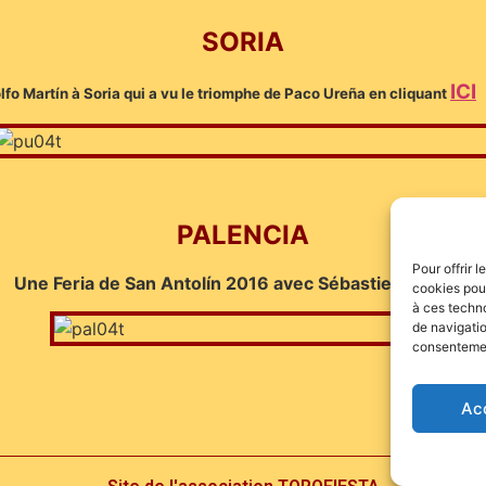
SORIA
ICI
olfo Martín à Soria qui a vu le triomphe de Paco Ureña en cliquant
PALENCIA
Pour offrir 
Une Feria de San Antolín 2016 avec Sébastien et Léa…
cookies pour
à ces techn
de navigatio
consentement
Ac