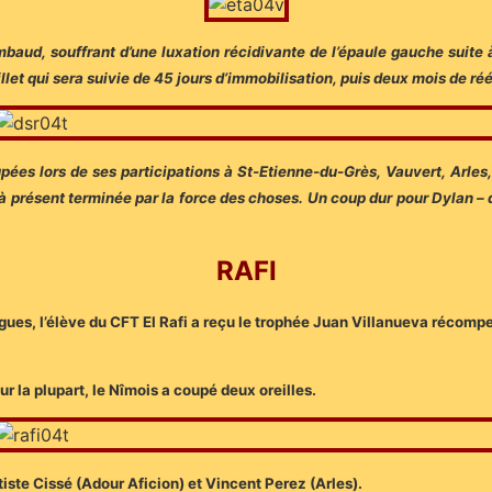
mbaud, souffrant d’une luxation récidivante de l’épaule gauche suite 
illet qui sera suivie de 45 jours d’immobilisation, puis deux mois de ré
upées lors de ses participations à St-Etienne-du-Grès, Vauvert, Arle
 à présent terminée par la force des choses. Un coup dur pour Dylan –
RAFI
ues, l’élève du CFT El Rafi a reçu le trophée Juan Villanueva récomp
 la plupart, le Nîmois a coupé deux oreilles.
tiste Cissé (Adour Aficion) et Vincent Perez (Arles).