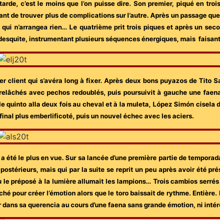
tarde, c’est le moins que l’on puisse dire. Son premier, piqué en tro
ant de trouver plus de complications sur l’autre. Après un passage quel
 qui n’arrangea rien… Le quatrième prit trois piques et après un seco
 desquite, instrumentant plusieurs séquences énergiques, mais faisan
er client qui s’avéra long à fixer. Après deux bons puyazos de Tito 
 relâchés avec pechos redoublés, puis poursuivit à gauche une faena
le quinto alla deux fois au cheval et à la muleta, López Simón cisel
final plus emberlificoté, puis un nouvel échec avec les aciers.
 été le plus en vue. Sur sa lancée d’une première partie de temporada 
postérieurs, mais qui par la suite se reprit un peu après avoir été pr
le préposé à la lumière allumait les lampions… Trois cambios serrés
hé pour créer l’émotion alors que le toro baissait de rythme. Entièr
éer dans sa querencia au cours d’une faena sans grande émotion, ni intér