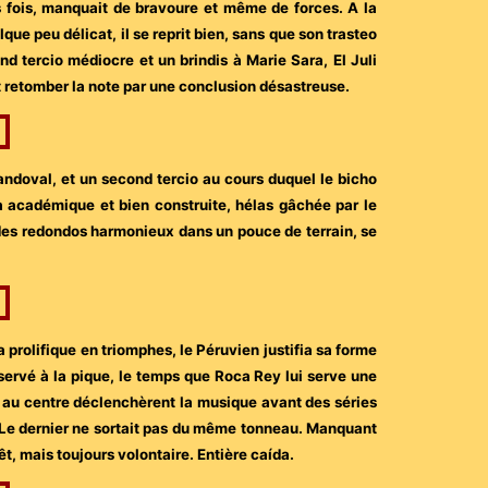
is fois, manquait de bravoure et même de forces. A la
que peu délicat, il se reprit bien, sans que son trasteo
nd tercio médiocre et un brindis à Marie Sara, El Juli
t retomber la note par une conclusion désastreuse.
Sandoval, et un second tercio au cours duquel le bicho
 académique et bien construite, hélas gâchée par le
a des redondos harmonieux dans un pouce de terrain, se
prolifique en triomphes, le Péruvien justifia sa forme
éservé à la pique, le temps que Roca Rey lui serve une
 au centre déclenchèrent la musique avant des séries
e. Le dernier ne sortait pas du même tonneau. Manquant
êt, mais toujours volontaire. Entière caída.