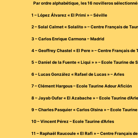
Par ordre alphabétique, les 16 novilleros sélectionné
1 – López Álvarez « El Primi » – Séville
2 – Solal Calmet « Solalito » – Centre Français de Ta
3 – Carlos Enrique Carmona – Madrid
4 – Geoffrey Chastel « El Pere » – Centre Français d
5 – Daniel de la Fuente « Liqui » » – Ecole Taurine de S
6 – Lucas González « Rafael de Lucas » – Arles
7 – Clément Hargous – Ecole Taurine Adour Afición
8 – Jayab Oufar « El Azabache » – Ecole Taurine d’Arl
9 – Charles Pasquier « Carlos Olsina » – Ecole Taurin
10 – Vincent Pérez – Ecole Taurine d’Arles
11 – Raphaël Raucoule « El Rafi » – Centre Français 