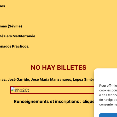
mes
mas (Séville)
 Béziers Méditerranée
ionados Prácticos.
NO HAY BILLETES
íaz, José Garrido, José María Manzanares, López Simón, Sébastien Cas
Pour offrir 
cookies pour
à ces techn
de navigatio
Renseignements et inscriptions : cliquez
ICI
consentement