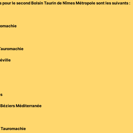
s pour le second Bolsín Taurin de Nîmes Métropole sont les suivants :
uromachie
e Tauromachie
éville
es
e Béziers Méditerranée
de Tauromachie