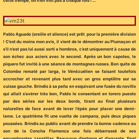
cette trempe, on n’en voit pas à chaque fois ! …
Pablo Aguado (oreille et silence) est prêt pour la première division
! C’est du moins mon avis, il vient de le démontrer au Plumaçon et
s’il n’est pas lui aussi sorti a hombros, c’est uniquement à cause de
son échec aux aciers avec le second. Après un bon capoteo, le
piquero fut invité à une séance de montagnes russes. Bon quite de
Colombo rematé par larga, le Vénézuélien se faisant toutefois
accrocher et revenant plus tard avec un gros emplâtre sur sa
cuisse gauche. Brindis à sa peña en esquivant une fusée du novillo
qui allait s’avérer très bon, Pablo le consentant en torero puesto
par des séries sur les deux bords, tirant au final plusieurs
naturelles de face avant de lever l’épée pour placer une demi-
lame. Le quatrième fit une vuelta de campana, puis deux piques
poussées. Brindis au public avant de prendre la bonne cadence au
son de la Concha Flamenca une fois débarrassé de ses
encombrantes zapatillas. Beaucoup d’entrega et d’aguante, final