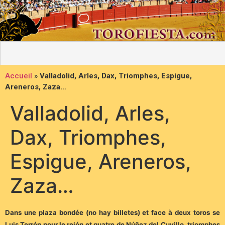
Accueil
»
Valladolid, Arles, Dax, Triomphes, Espigue,
Areneros, Zaza…
Valladolid, Arles,
Dax, Triomphes,
Espigue, Areneros,
Zaza…
Dans une plaza bondée (no hay billetes) et face à deux toros se
Luis Terrón pour le rejón et quatre de Núñez del Cuvillo, triomphes