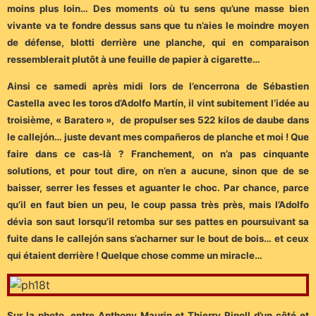
moins plus loin… Des moments où tu sens qu’une masse bien
vivante va te fondre dessus sans que tu n’aies le moindre moyen
de défense, blotti derrière une planche, qui en comparaison
ressemblerait plutôt à une feuille de papier à cigarette…
Ainsi ce samedi après midi lors de l’encerrona de Sébastien
Castella avec les toros d’Adolfo Martín, il vint subitement l’idée au
troisième, « Baratero », de propulser ses 522 kilos de daube dans
le callejón… juste devant mes compañeros de planche et moi ! Que
faire dans ce cas-là ? Franchement, on n’a pas cinquante
solutions, et pour tout dire, on n’en a aucune, sinon que de se
baisser, serrer les fesses et aguanter le choc. Par chance, parce
qu’il en faut bien un peu, le coup passa très près, mais l’Adolfo
dévia son saut lorsqu’il retomba sur ses pattes en poursuivant sa
fuite dans le callejón sans s’acharner sur le bout de bois… et ceux
qui étaient derrière ! Quelque chose comme un miracle…
Sur la photo, entre Anthony Maurin et Thierry Ripoll d’un côté et