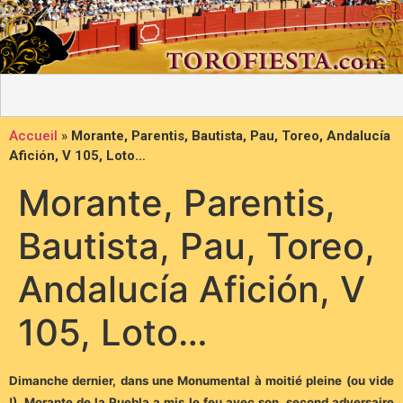
Accueil
»
Morante, Parentis, Bautista, Pau, Toreo, Andalucía
Afición, V 105, Loto…
Morante, Parentis,
Bautista, Pau, Toreo,
Andalucía Afición, V
105, Loto…
Dimanche dernier, dans une Monumental à moitié pleine (ou vide
!), Morante de la Puebla a mis le feu avec son second adversaire