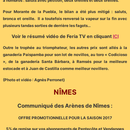
a hombros : saluts avec pétition, deux oreilles et deux oreilles.
Pour Morante de la Puebla, le bilan a été plus mitigé : saluts,
bronca et oreille. Il a toutefois renversé la vapeur sur la fin avec
plusieurs tandas sorties de derrière les fagots…
Voir le résumé vidéo de Feria TV en cliquant
ICI
Outre le trophée au triomphateur, les autres prix sont allés à la
ganadería Paispamba pour son lot de novillos, au toro « Codicioso
», de la ganadería Santa Bárbara, à Ramsés pour la meilleure
estocade et à Juan de Castilla comme meilleur novillero.
(Photo et vidéo : Agnès Perronet)
NÎMES
Communiqué des Arènes de Nîmes :
OFFRE PROMOTIONNELLE POUR LA SAISON 2017
5% de remise sur vos abonnements de Pentecôte et Vendanges