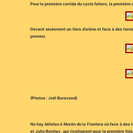
Pour la première corrida du cycle fallero, la première 
Devant seulement un tiers d’arène et face à des toros 
premier.
(Photos : Joël Buravand)
No hay billetes à Morón de la Frontera où face à des 
et Julio Benítez, qui rivalisaient pour la première foi