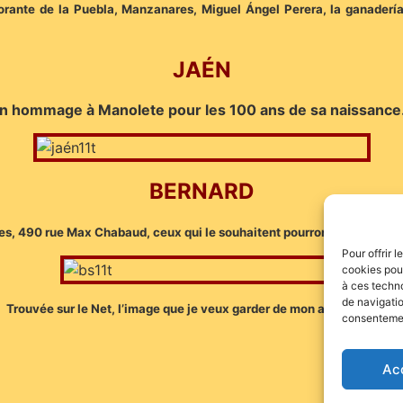
ante de la Puebla, Manzanares, Miguel Ángel Perera, la ganadería G
JAÉN
n hommage à Manolete pour les 100 ans de sa naissanc
BERNARD
, 490 rue Max Chabaud, ceux qui le souhaitent pourront dire au revo
Pour offrir 
cookies pour
à ces techn
de navigatio
Trouvée sur le Net, l’image que je veux garder de mon ami Bernard…
consentement
Ac