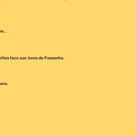
che…
eilles face aux toros de Passanha.
nera.