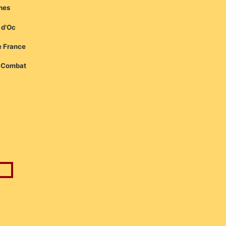
ines
 d’Oc
e France
e Combat