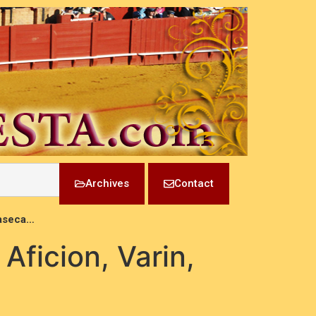
Archives
Contact
laseca…
Aficion, Varin,