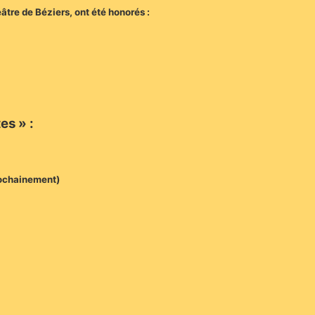
éâtre de Béziers, ont été honorés :
es » :
prochainement)