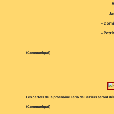
A
–
Ja
–
Domi
–
Patri
–
(Communiqué)
Les cartels de la prochaine Feria de Béziers seront dév
(Communiqué)