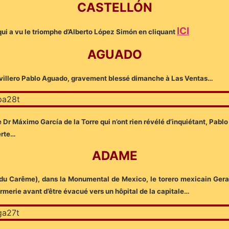
CASTELLÓN
ICI
 qui a vu le triomphe d’Alberto López Simón en cliquant
AGUADO
novillero Pablo Aguado, gravement blessé dimanche à Las Ventas…
Dr Máximo García de la Torre qui n’ont rien révélé d’inquiétant, Pablo a 
erte…
ADAME
a du Carême), dans la Monumental de Mexico, le torero mexicain Gera
nfirmerie avant d’être évacué vers un hôpital de la capitale…