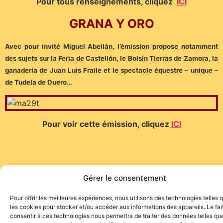
Pour tous renseignements, cliquez
ICI
GRANA Y ORO
Avec pour invité Miguel Abellán, l’émission propose notamment
des sujets sur la Feria de Castellón, le Bolsín Tierras de Zamora, la
ganadería de Juan Luis Fraile et le spectacle équestre – unique –
de Tudela de Duero…
Pour voir cette émission, cliquez
ICI
Gérer le consentement
Site de l'association TOROFIESTA
Pour offrir les meilleures expériences, nous utilisons des technologies telles 
les cookies pour stocker et/ou accéder aux informations des appareils. Le fai
consentir à ces technologies nous permettra de traiter des données telles que