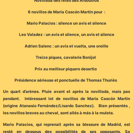
Novillada des fêtes des Arsouillos
6 novillos de Maria Cascón Martín pour :
Mario Palacios : silence un avis et silence
Leo Valadez : un avis et silence, un avis et silence
Adrien Salenc : un avis et vuelta, une oreille
Treize piques, cavalerie Bonijol
Prix au meilleur piquero desertio
Présidence sérieuse et ponctuelle de Thomas Thuriès
Un quart d’arènes. Pluie avant et après la novillada, mais pas
pendant. Intéressant lot de novillos de Maria Cascón Martín
(origine Atanasio Fernández/Lisardo Sanchez). Bien présentés ,
les novillos braves au cheval, sont allés à más à la muleta.
Mario Palacios, qui reprenait après sa blessure de Madrid, est
resté en dessous des possibilités de ses opposants. Sa