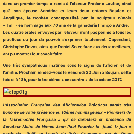
dans un premier temps a remis à l’éleveur Frédéric Lautier, ainsi
qu’à son épouse Sandrine et leurs deux enfants Bastien et
Angélique, le trophée conceptualisé par le sculpteur nîmois
« Tali » en hommage aux 70 ans de la ganadería François André.
Les quatre erales envoyés par l’éleveur n’ont pas permis à tous les
prácticos du jour de pouvoir s’exprimer totalement. Cependant,
Christophe Devos, ainsi que Daniel Soler, face aux deux meilleurs,
ont pu montrer leur savoir faire.
Une très sympathique matinée sous le signe de l’aficion et de
l’amitié. Prochain rendez-vous le vendredi 30 Juin à Boujan, cette
fois ci à 18h, pour le troisième « encuentro » de la saison 2017.
L’Association Française des Aficionados Prácticos serait très
honorée de votre présence au 10ème hommage aux « Pionniers de
la Tauromachie Française » qui se déroulera en présence du
Sénateur Maire de Nîmes Jean Paul Fournier le jeudi 1r juin à
partir de 11h45 au Lavoir du Puits Couchoux, rue du Puits