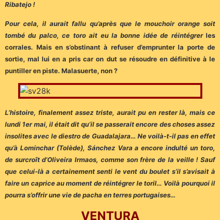
Ribatejo !
Pour cela, il aurait fallu qu’après que le mouchoir orange soit
tombé du palco, ce toro ait eu la bonne idée de réintégrer
les
corrales. Mais en s’obstinant à refuser d’emprunter la porte de
sortie, mal lui en a pris car on dut se résoudre en définitive à le
puntiller en piste. Malasuerte, non ?
L’histoire, finalement assez triste, aurait pu en rester là, mais ce
lundi 1er mai, il était dit qu’il se passerait encore des choses assez
insolites avec le diestro de Guadalajara… Ne voilà-t-il pas en effet
qu’à Lominchar (Tolède), Sánchez Vara a encore indulté un toro,
de surcroît d’Oliveira Irmaos, comme son frère de la veille ! Sauf
que celui-là a certainement senti le vent du boulet s’il s’avisait à
faire un caprice au moment de réintégrer le toril… Voilà pourquoi il
pourra s’offrir une vie de pacha en terres portugaises…
VENTURA