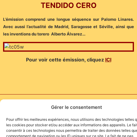
TENDIDO CERO
L’émission comprend une longue séquence sur Palomo Linares.
Avec aussi l’actualité de Madrid, Saragosse et Séville, ainsi que
les inventions du torero Alberto Álvarez…
Pour voir cette émission, cliquez
ICI
Site de l'association TOROFIESTA
Gérer le consentement
Pour offrir les meilleures expériences, nous utilisons des technologies telles 
les cookies pour stocker et/ou accéder aux informations des appareils. Le fai
consentir à ces technologies nous permettra de traiter des données telles que
comportement de navigation ou les ID uniques sur ce site. Le fait de ne pas