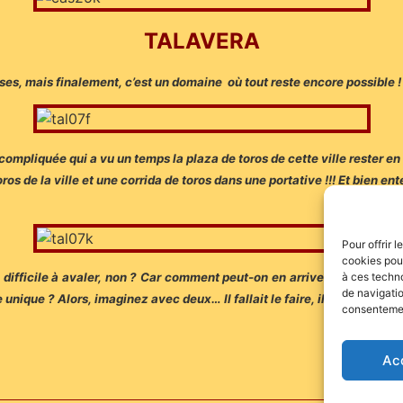
TALAVERA
ises, mais finalement, c’est un domaine où tout reste encore possible !
ompliquée qui a vu un temps la plaza de toros de cette ville rester e
oros de la ville et une corrida de toros dans une portative !!! Et bien
Pour offrir 
cookies pour
à ces techn
 difficile à avaler, non ? Car comment peut-on en arriver là quand on sa
de navigatio
que ? Alors, imaginez avec deux… Il fallait le faire, ils l’ont fait !
consentement
Ac