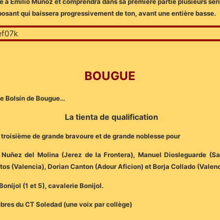
ée à Emilio Muñoz et comprendra dans sa première partie plusieurs séries
pposant qui baissera progressivement de ton, avant une entière basse.
BOUGUE
Ie Bolsín de Bougue…
La tienta de qualification
a troisième de grande bravoure et de grande noblesse pour
Nuñez del Molina (Jerez de la Frontera), Manuel Diosleguarde (S
tos (Valencia), Dorian Canton (Adour Aficion) et Borja Collado (Valenc
nijol (1 et 5), cavalerie Bonijol.
mbres du CT Soledad (une voix par collège)