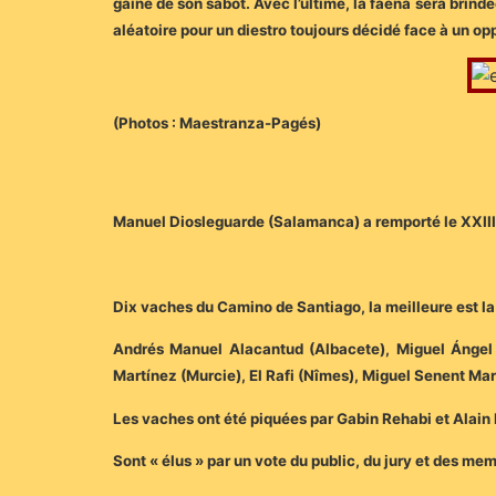
gaine de son sabot. Avec l’ultime, la faena sera brind
aléatoire pour un diestro toujours décidé face à un o
(Photos : Maestranza-Pagés)
Manuel Diosleguarde (Salamanca) a remporté le XXII
Dix vaches du Camino de Santiago, la meilleure est l
Andrés Manuel Alacantud (Albacete), Miguel Ángel 
Martínez (Murcie), El Rafi (Nîmes), Miguel Senent Mar
Les vaches ont été piquées par Gabin Rehabi et Alain Bo
Sont « élus » par un vote du public, du jury et des me