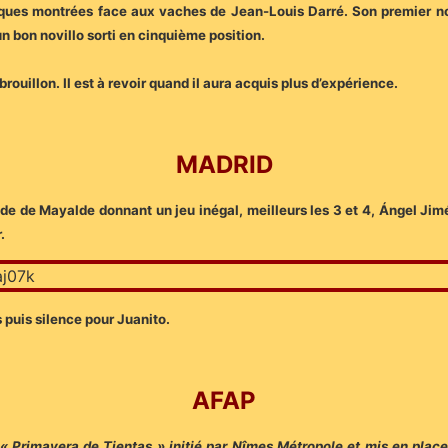
ques montrées face aux vaches de Jean-Louis Darré. Son premier novi
un bon novillo sorti en cinquième position.
brouillon. Il est à revoir quand il aura acquis plus d’expérience.
MADRID
de de Mayalde donnant un jeu inégal, meilleurs les 3 et 4, Ángel Jimé
.
s puis silence pour Juanito.
AFAP
Primavera de Tientas » initié par Nîmes Métropole et mis en place 