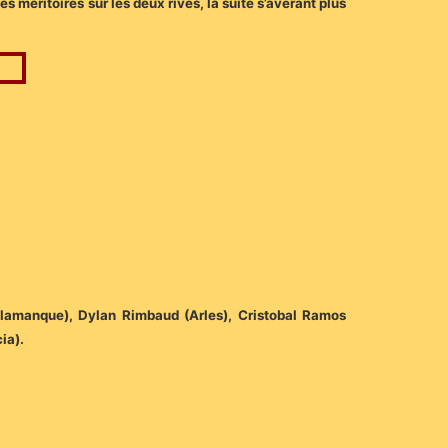
 méritoires sur les deux rives, la suite s’avérant plus
alamanque), Dylan Rimbaud (Arles), Cristobal Ramos
ia).