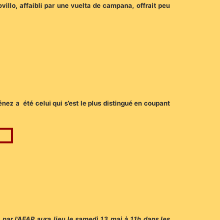
llo, affaibli par une vuelta de campana, offrait peu
nez a été celui qui s’est le plus distingué en coupant
par l’AFAP aura lieu le samedi 13 mai à 11h dans les