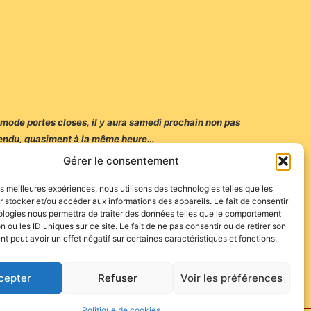
n mode portes closes, il y aura samedi prochain non pas
 entendu, quasiment à la même heure…
Gérer le consentement
les meilleures expériences, nous utilisons des technologies telles que les
 stocker et/ou accéder aux informations des appareils. Le fait de consentir
ologies nous permettra de traiter des données telles que le comportement
it combien il est difficile d’attirer le public dans des
n ou les ID uniques sur ce site. Le fait de ne pas consentir ou de retirer son
 peut avoir un effet négatif sur certaines caractéristiques et fonctions.
cepter
Refuser
Voir les préférences
Politique de cookies