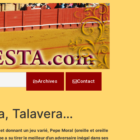
Archives
Contact
a, Talavera…
et donnant un jeu varié, Pepe Moral (oreille et oreille
e a su tirer le meilleur d’un adversaire inégal dans ses