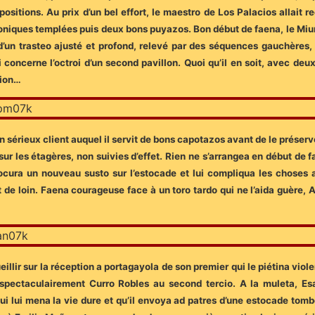
positions. Au prix d’un bel effort, le maestro de Los Palacios allait
roniques templées puis deux bons puyazos. Bon début de faena, le Miura
un trasteo ajusté et profond, relevé par des séquences gauchères, l
 concerne l’octroi d’un second pavillon. Quoi qu’il en soit, avec deu
sion…
un sérieux client auquel il servit de bons capotazos avant de le prése
sur les étagères, non suivies d’effet. Rien ne s’arrangea en début de f
rocura un nouveau susto sur l’estocade et lui compliqua les choses
de loin. Faena courageuse face à un toro tardo qui ne l’aida guère, A
llir sur la réception a portagayola de son premier qui le piétina violem
pectaculairement Curro Robles au second tercio. A la muleta, Esa
i lui mena la vie dure et qu’il envoya ad patres d’une estocade tombé