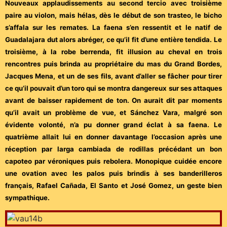
Nouveaux applaudissements au second tercio avec troisième
paire au violon, mais hélas, dès le début de son trasteo, le bicho
s’affala sur les remates. La faena s’en ressentit et le natif de
Guadalajara dut alors abréger, ce qu’il fit d’une entière tendida. Le
troisième, à la robe berrenda, fit illusion au cheval en trois
rencontres puis brinda au propriétaire du mas du Grand Bordes,
Jacques Mena, et un de ses fils, avant d’aller se fâcher pour tirer
ce qu’il pouvait d’un toro qui se montra dangereux sur ses attaques
avant de baisser rapidement de ton. On aurait dit par moments
qu’il avait un problème de vue, et Sánchez Vara, malgré son
évidente volonté, n’a pu donner grand éclat à sa faena. Le
quatrième allait lui en donner davantage l’occasion après une
réception par larga cambiada de rodillas précédant un bon
capoteo par véroniques puis rebolera. Monopique cuidée encore
une ovation avec les palos puis brindis à ses banderilleros
français, Rafael Cañada, El Santo et José Gomez, un geste bien
sympathique.