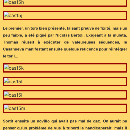
Le premier, un toro bien présenté, faisant preuve de fixité, mais un
peu faible, a été piqué par Nicolas Bertoli. Exigeant à la muleta,
Thomas réussit à exécuter de valeureuses séquences, le
Casanueva manifestant ensuite quelque réticence pour réintégrer
le toril…
Sortit ensuite un novillo qui avait pas mal de gaz. On aurait pu
penser qu’un problème de vue à tribord le handicaperait, mais il