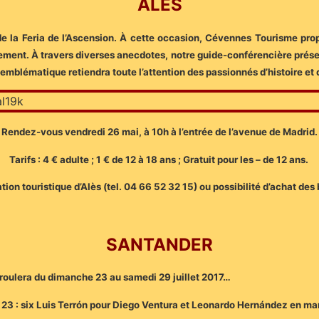
ALÈS
e de la Feria de l’Ascension. À cette occasion, Cévennes Tourisme pro
ment. À travers diverses anecdotes, notre guide-conférencière présent
u emblématique retiendra toute l’attention des passionnés d’histoire et 
Rendez-vous vendredi 26 mai, à 10h à l’entrée de l’avenue de Madrid.
Tarifs : 4 € adulte ; 1 € de 12 à 18 ans ; Gratuit pour les – de 12 ans.
n touristique d’Alès (tel. 04 66 52 32 15) ou possibilité d’achat des b
SANTANDER
éroulera du dimanche 23 au samedi 29 juillet 2017…
23 : six Luis Terrón pour Diego Ventura et Leonardo Hernández en ma