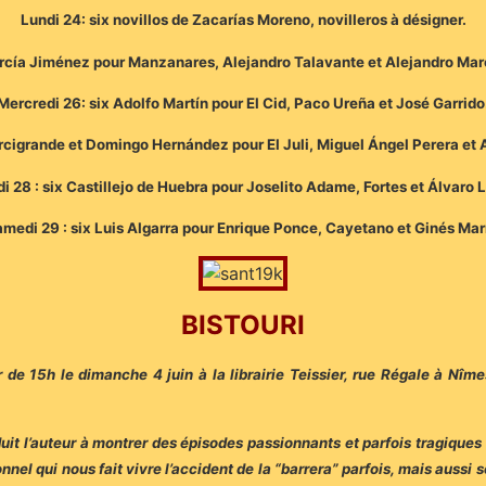
Lundi 24: six novillos de Zacarías Moreno, novilleros à désigner.
arcía Jiménez pour Manzanares, Alejandro Talavante et Alejandro Marc
Mercredi 26: six Adolfo Martín pour El Cid, Paco Ureña et José Garrido
arcigrande et Domingo Hernández pour El Juli, Miguel Ángel Perera et
i 28 : six Castillejo de Huebra pour Joselito Adame, Fortes et Álvaro 
medi 29 : six Luis Algarra pour Enrique Ponce, Cayetano et Ginés Mar
BISTOURI
r de 15h le dimanche 4 juin à la librairie Teissier, rue Régale à Nîm
duit l’auteur à montrer des épisodes passionnants et parfois tragique
nnel qui nous fait vivre l’accident de la “barrera” parfois, mais aussi 