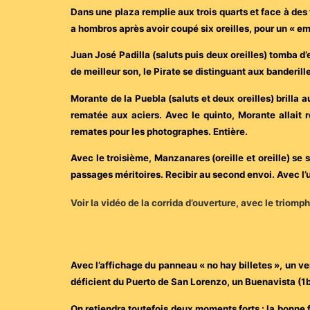
Dans une plaza remplie aux trois quarts et face à des t
a hombros après avoir coupé six oreilles, pour un « e
Juan José Padilla (saluts puis deux oreilles) tomba d
de meilleur son, le Pirate se distinguant aux banderil
Morante de la Puebla (saluts et deux oreilles) brilla 
rematée aux aciers. Avec le quinto, Morante allait
remates pour les photographes. Entière.
Avec le troisième, Manzanares (oreille et oreille) se 
passages méritoires. Recibir au second envoi. Avec l’u
Voir la vidéo de la corrida d’ouverture, avec le triom
Avec l’affichage du panneau « no hay billetes », un ven
déficient du Puerto de San Lorenzo, un Buenavista (1b
On retiendra toutefois deux moments forts : la bonne 