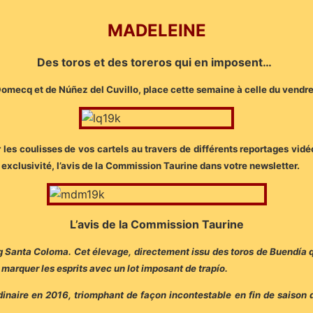
MADELEINE
Des toros et des toreros qui en imposent…
omecq et de Núñez del Cuvillo, place cette semaine à celle du vendred
les coulisses de vos cartels au travers de différents reportages vidé
xclusivité, l’avis de la Commission Taurine dans votre newsletter.
L’avis de la Commission Taurine
g Santa Coloma. Cet élevage, directement issu des toros de Buendía 
marquer les esprits avec un lot imposant de trapío.
dinaire en 2016, triomphant de façon incontestable en fin de saison 