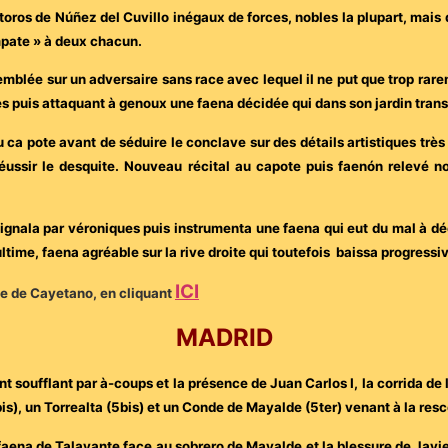
oros de Núñez del Cuvillo inégaux de forces, nobles la plupart, mais qu
mpate » à deux chacun.
’emblée sur un adversaire sans race avec lequel il ne put que trop ra
les puis attaquant à genoux une faena décidée qui dans son jardin tran
au ca pote avant de séduire le conclave sur des détails artistiques très
 réussir le desquite. Nouveau récital au capote puis faenón relevé 
signala par véroniques puis instrumenta une faena qui eut du mal à dé
ltime, faena agréable sur la rive droite qui toutefois baissa progress
ICI
phe de Cayetano, en cliquant
MADRID
t soufflant par à-coups et la présence de Juan Carlos I, la corrida de 
is), un Torrealta (5bis) et un Conde de Mayalde (5ter) venant à la re
faena de Talavante face au sobrero de Mayalde et la blessure de Javi