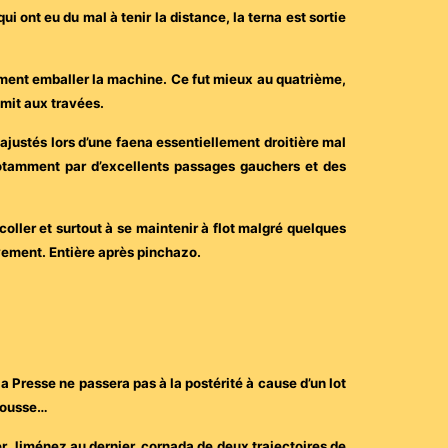
i ont eu du mal à tenir la distance, la terna est sortie
rement emballer la machine. Ce fut mieux au quatrième,
smit aux travées.
 ajustés lors d’une faena essentiellement droitière mal
notamment par d’excellents passages gauchers et des
coller et surtout à se maintenir à flot malgré quelques
ivement. Entière après pinchazo.
la Presse ne passera pas à la postérité à cause d’un lot
scousse…
er Jiménez au dernier, cornada de deux trajectoires de