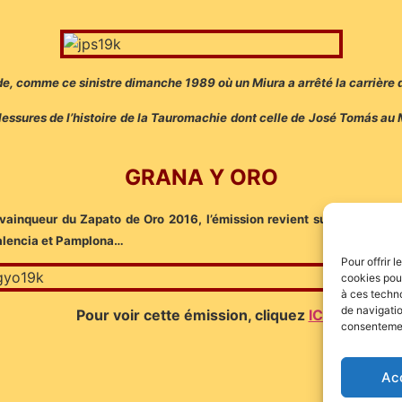
nde, comme ce sinistre dimanche 1989 où un Miura a arrêté la carrière 
 blessures de l’histoire de la Tauromachie dont celle de José Tomás au
GRANA Y ORO
vainqueur du Zapato de Oro 2016, l’émission revient sur les courses 
Palencia et Pamplona…
Pour offrir 
cookies pour
à ces techn
de navigatio
Pour voir cette émission, cliquez
ICI
consentement
Ac