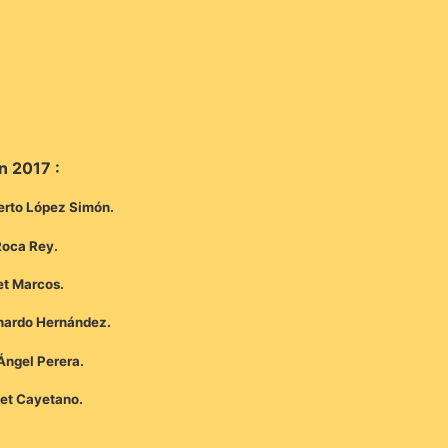
n 2017 :
berto López Simón.
Roca Rey.
et Marcos.
onardo Hernández.
Ángel Perera.
a et Cayetano.