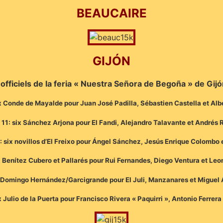
BEAUCAIRE
GIJÓN
 officiels de la feria « Nuestra Señora de Begoña » de Gijó
ix Conde de Mayalde pour Juan José Padilla, Sébastien Castella et Al
 11: six Sánchez Arjona pour El Fandi, Alejandro Talavante et Andrés 
 six novillos d’El Freixo pour Ángel Sánchez, Jesús Enrique Colombo 
 Benítez Cubero et Pallarés pour Rui Fernandes, Diego Ventura et Le
x Domingo Hernández/Garcigrande pour El Juli, Manzanares et Miguel 
x Julio de la Puerta pour Francisco Rivera « Paquirri », Antonio Ferrer