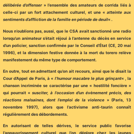
délibérée d’offenser
» l’ensemble des amateurs de corrida liés à
celle-ci par un fort attachement culturel, et une «
atteinte aux
sentiments d’affliction de la famille en période de deuil
« .
Nous n’oublions pas, aussi, que le CSA avait sanctionné une radio
lorsqu’un animateur s’était réjoui à l’antenne du décès en service
d’un policier, sanction confirmée par le Conseil d’État (CE, 20 mai
1996), et la dimension festive donnée à la mort du torero relève
manifestement du même type de comportement.
En outre, tout en admettant qu’on ait recours, ainsi que le disait la
Cour d’Appel de Paris, à «
l’humour macabre le plus grinçant
« , la
chanson incriminée se caractérise par une « hostilité foncière »
qui pourrait «
susciter, à l’occasion d’un évènement précis, des
réactions malsaines, dont l’emploi de la violence
» (Paris, 13
novembre 1997), alors que l’activisme anti-taurin connaît
régulièrement des débordements.
En autorisant de telles dérives, le service public favorise
l’appauvrissement culturel que l’on déplore chez les jeunes