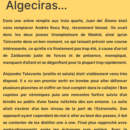
Algeciras…
Dans une arène remplie aux trois quarts, Juan del Álamo était
venu remplacer Andrés Roca Rey, récemment blessé. On avait
donc les deux jeunes triomphateurs de Madrid, ainsi qu’un
Talavante dans un bon moment, ce qui laissait prévoir une course
intéressante, ce qu’elle n’a finalement pas trop été, à cause d’un lot
de Zalduendo juste de forces et de présence, monopiqué,
manquant d’allant et se dégonflant pour la plupart trop rapidement.
Alejandro Talavante (oreille et saluts) était visiblement venu très
disposé. Il a vu son premier sortir en trombe pour aller défoncer
plusieurs planches et s’offrir un tout complet dans le callejón ! Bon
capoteo par véroniques puis une rencontre furtive suivie d’un
brindis au public d’une faena relâchée dès son entame. La suite
allait s’avérer d’un bon niveau de la part de l’Extremeño. Son
opposant ayant cependant du mal à aller au bout des passes, il dut
se contenter de les distiller une à une. Final plus rapproché avec
applaudissements après les échanges puis entière. Avec le