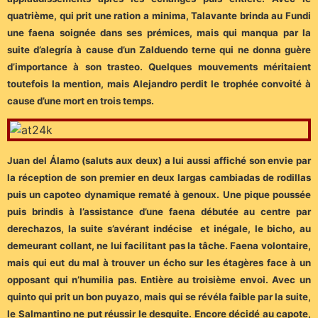
quatrième, qui prit une ration a minima, Talavante brinda au Fundi
une faena soignée dans ses prémices, mais qui manqua par la
suite d’alegría à cause d’un Zalduendo terne qui ne donna guère
d’importance à son trasteo. Quelques mouvements méritaient
toutefois la mention, mais Alejandro perdit le trophée convoité à
cause d’une mort en trois temps.
Juan del Álamo (saluts aux deux) a lui aussi affiché son envie par
la réception de son premier en deux largas cambiadas de rodillas
puis un capoteo dynamique rematé à genoux. Une pique poussée
puis brindis à l’assistance d’une faena débutée au centre par
derechazos, la suite s’avérant indécise et inégale, le bicho, au
demeurant collant, ne lui facilitant pas la tâche. Faena volontaire,
mais qui eut du mal à trouver un écho sur les étagères face à un
opposant qui n’humilia pas. Entière au troisième envoi. Avec un
quinto qui prit un bon puyazo, mais qui se révéla faible par la suite,
le Salmantino ne put réussir le desquite. Encore décidé au capote,