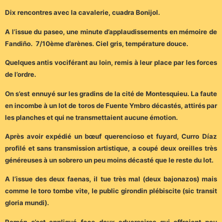
Dix rencontres avec la cavalerie, cuadra Bonijol.
A l’issue du paseo, une minute d’applaudissements en mémoire de
Fandiño. 7/10ème d’arènes. Ciel gris, température douce.
Quelques antis vociférant au loin, remis à leur place par les forces
de l’ordre.
On s’est ennuyé sur les gradins de la cité de Montesquieu. La faute
en incombe à un lot de toros de Fuente Ymbro décastés, attirés par
les planches et qui ne transmettaient aucune émotion.
Après avoir expédié un bœuf querencioso et fuyard, Curro Díaz
profilé et sans transmission artistique, a coupé deux oreilles très
généreuses à un sobrero un peu moins décasté que le reste du lot.
A l’issue des deux faenas, il tue très mal (deux bajonazos) mais
comme le toro tombe vite, le public girondin plébiscite (sic transit
gloria mundi).
Román s’est appliqué face deux adversaires qui offraient peu