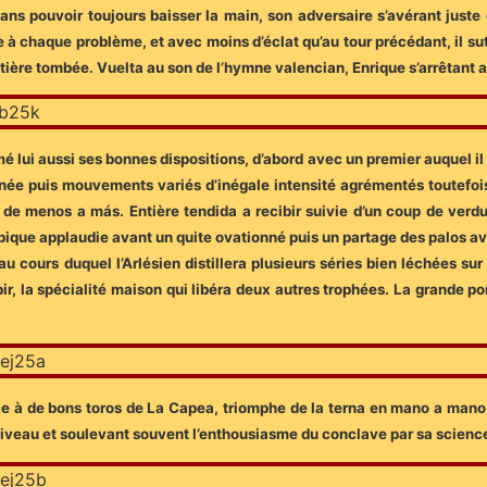
s pouvoir toujours baisser la main, son adversaire s’avérant juste
 à chaque problème, et avec moins d’éclat qu’au tour précédant, il s
ière tombée. Vuelta au son de l’hymne valencian, Enrique s’arrêtant a
rmé lui aussi ses bonnes dispositions, d’abord avec un premier auquel i
née puis mouvements variés d’inégale intensité agrémentés toutefois
t de menos a más. Entière tendida a recibir suivie d’un coup de verdug
 pique applaudie avant un quite ovationné puis un partage des palos av
u cours duquel l’Arlésien distillera plusieurs séries bien léchées su
ir, la spécialité maison qui libéra deux autres trophées. La grande por
ace à de bons toros de La Capea, triomphe de la terna en mano a mano
 niveau et soulevant souvent l’enthousiasme du conclave par sa scienc