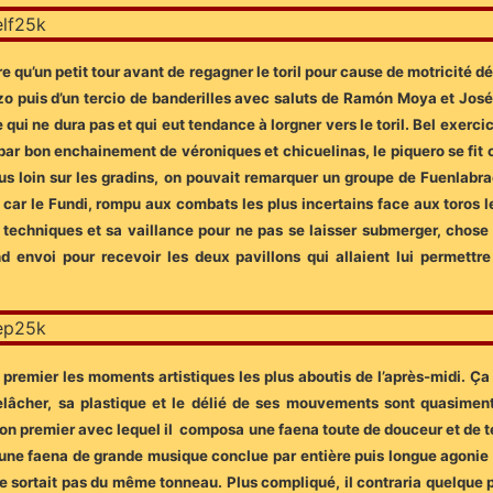
ire qu’un petit tour avant de regagner le toril pour cause de motricité d
o puis d’un tercio de banderilles avec saluts de Ramón Moya et José
 qui ne dura pas et qui eut tendance à lorgner vers le toril. Bel exer
u par bon enchainement de véroniques et chicuelinas, le piquero se fit
us loin sur les gradins, on pouvait remarquer un groupe de Fuenlabr
car le Fundi, rompu aux combats les plus incertains face aux toros les
rs techniques et sa vaillance pour ne pas se laisser submerger, chose à 
nd envoi pour recevoir les deux pavillons qui allaient lui permett
e premier les moments artistiques les plus aboutis de l’après-midi. Ç
lâcher, sa plastique et le délié de ses mouvements sont quasiment 
son premier avec lequel il composa une faena toute de douceur et de 
ne faena de grande musique conclue par entière puis longue agonie av
 sortait pas du même tonneau. Plus compliqué, il contraria quelque p