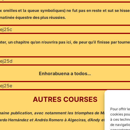
ux oreilles et la queue symboliques) ne fut pas en reste et sut se hiss
 matinée équestre des plus réussies.
ter, un chapitre qu’on n’ouvrira pas ici, de peur qu’il finisse par tou
Enhorabuena a todos…
AUTRES COURSES
Pour offrir 
haine publication, avec notamment les triomphes de Miguel Ángel P
cookies pour
à ces techn
nardo Hernández et Andrés Romero à Algeciras, d’Andy et Ginés Carta
de navigatio
consentement