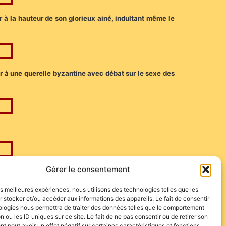
er à la hauteur de son glorieux ainé, indultant même le
rner à une querelle byzantine avec débat sur le sexe des
Gérer le consentement
les meilleures expériences, nous utilisons des technologies telles que les
erera à Saint-Sever, de Morenito de Aranda pour son
 stocker et/ou accéder aux informations des appareils. Le fait de consentir
ologies nous permettra de traiter des données telles que le comportement
gena avec Manuel Manzanares à Alicante, ainsi que la
n ou les ID uniques sur ce site. Le fait de ne pas consentir ou de retirer son
 peut avoir un effet négatif sur certaines caractéristiques et fonctions.