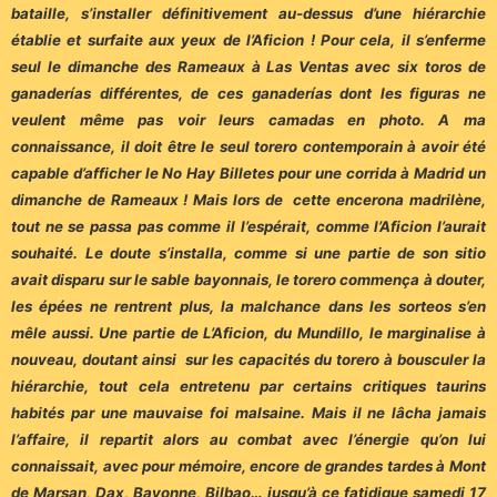
bataille, s’installer définitivement au-dessus d’une hiérarchie
établie et surfaite aux yeux de l’Aficion ! Pour cela, il s’enferme
seul le dimanche des Rameaux à Las Ventas avec six toros de
ganaderías différentes, de ces ganaderías dont les figuras ne
veulent même pas voir leurs camadas en photo. A ma
connaissance, il doit être le seul torero contemporain à avoir été
capable d’afficher le No Hay Billetes pour une corrida à Madrid un
dimanche de Rameaux ! Mais lors de cette encerona madrilène,
tout ne se passa pas comme il l’espérait, comme l’Aficion l’aurait
souhaité. Le doute s’installa, comme si une partie de son sitio
avait disparu sur le sable bayonnais, le torero commença à douter,
les épées ne rentrent plus, la malchance dans les sorteos s’en
mêle aussi. Une partie de L’Aficion, du Mundillo, le marginalise à
nouveau, doutant ainsi sur les capacités du torero à bousculer la
hiérarchie, tout cela entretenu par certains critiques taurins
habités par une mauvaise foi malsaine. Mais il ne lâcha jamais
l’affaire, il repartit alors au combat avec l’énergie qu’on lui
connaissait, avec pour mémoire, encore de grandes tardes à Mont
de Marsan, Dax, Bayonne, Bilbao… jusqu’à ce fatidique samedi 17