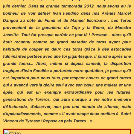
juin dernier. Dans sa grande temporada 2012, nous avons eu le
bonheur de voir défiler Iván Fandiño dans nos Arènes Marcel
Dangou au côté du Fundi et de Manuel Escribano . Les Toros
provenaient de la ganadería du Tajo y la Reina, du Maestro
Joselito. Tout fut presque parfait ce jour là ! Presque… alors qu’il
était reconnu comme un grand matador de toros ayant pour
habitude de couper en deux ces toros grâce à des estocades
fulminantes portées avec une foi gigantesque, il pincha après une
grande faena… Alors, même si depuis samedi, la disparition
tragique d’Iván Fandiño a perturbée notre quotidien, je pense qu’il
est important pour nous tous, par respect envers ce grand torero
qui a avancé vers la gloire seul avec son cœur, une muleta et une
épée, qui est un exemple extraordinaire pour les futures
générations de Toreros, qui aura marqué à vie notre mémoire
d’Aficionado, d’observer, non pas une minute de silence, mais
d’applaudissements, comme s’il avait coupé deux oreilles à Saint
Vincent de Tyrosse ! Repose en paix Torero…
»