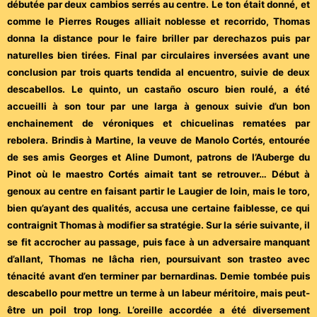
débutée par deux cambios serrés au centre. Le ton était donné, et
comme le Pierres Rouges alliait noblesse et recorrido, Thomas
donna la distance pour le faire briller par derechazos puis par
naturelles bien tirées. Final par circulaires inversées avant une
conclusion par trois quarts tendida al encuentro, suivie de deux
descabellos. Le quinto, un castaño oscuro bien roulé, a été
accueilli à son tour par une larga à genoux suivie d’un bon
enchainement de véroniques et chicuelinas rematées par
rebolera. Brindis à Martine, la veuve de Manolo Cortés, entourée
de ses amis Georges et Aline Dumont, patrons de l’Auberge du
Pinot où le maestro Cortés aimait tant se retrouver… Début à
genoux au centre en faisant partir le Laugier de loin, mais le toro,
bien qu’ayant des qualités, accusa une certaine faiblesse, ce qui
contraignit Thomas à modifier sa stratégie. Sur la série suivante, il
se fit accrocher au passage, puis face à un adversaire manquant
d’allant, Thomas ne lâcha rien, poursuivant son trasteo avec
ténacité avant d’en terminer par bernardinas. Demie tombée puis
descabello pour mettre un terme à un labeur méritoire, mais peut-
être un poil trop long. L’oreille accordée a été diversement