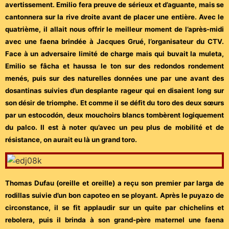
avertissement. Emilio fera preuve de sérieux et d’aguante, mais se
cantonnera sur la rive droite avant de placer une entière. Avec le
quatrième, il allait nous offrir le meilleur moment de l’après-midi
avec une faena brindée à Jacques Grué, l’organisateur du CTV.
Face à un adversaire limité de charge mais qui buvait la muleta,
Emilio se fâcha et haussa le ton sur des redondos rondement
menés, puis sur des naturelles données une par une avant des
dosantinas suivies d’un desplante rageur qui en disaient long sur
son désir de triomphe. Et comme il se défit du toro des deux sœurs
par un estocodón, deux mouchoirs blancs tombèrent logiquement
du palco. Il est à noter qu’avec un peu plus de mobilité et de
résistance, on aurait eu là un grand toro.
Thomas Dufau (oreille et oreille) a reçu son premier par larga de
rodillas suivie d’un bon capoteo en se ployant. Après le puyazo de
circonstance, il se fit applaudir sur un quite par chichelins et
rebolera, puis il brinda à son grand-père maternel une faena