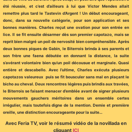
été réussie, et c’est d’ailleurs à lui que Victor Mendes allait
remettre plus tard le Tastevin d’Argent ! Un début encourageant,
donc, dans sa nouvelle catégorie, pour son application et ses
bonnes manières. Charles reçut une ovation pour son entrée en
lice. Il se fit ensuite désarmer dès son premier capotazo, mais se
reprit bien malgré un poil de nervosité bien compréhensible. Après
deux bonnes piques de Gabin, le Biterrois brinda à ses parents et
son frère une faena débutée en donnant la distance, la suite
s’avérant volontaire bien qu’un poil décousue et marginale. Quasi
entière et descabello. Avec l’ultime, Charles exécuta plusieurs
capotazos valeureux puis se fit bousculer sans mal en plaçant le
bicho au cheval. Deux rencontres légères puis brindis aux travées,
le Biterrois se faisant menacer d’emblée avant de signer plusieurs
mouvements gauchers méritoires dans un ensemble certes
irrégulier, mais toutefois digne de la mention. Demie et première
oreille, une distinction encourageante pour la suite…
Avec Feria TV, voir le résumé vidéo de la novillada en
cliquant
ICI