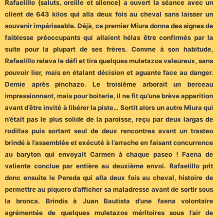
Rafaelillo (saluts, oreille et silence) a ouvert la séance avec un
client de 643 kilos qui alla deux fois au cheval sans laisser un
souvenir impérissable. Déjà, ce premier Miura donna des signes de
faiblesse préoccupants qui allaient hélas être confirmés par la
suite pour la plupart de ses frères. Comme à son habitude,
Rafaelillo releva le défi et tira quelques muletazos valeureux, sans
pouvoir lier, mais en étalant décision et aguante face au danger.
Demie après pinchazo. Le troisième arborait un berceau
impressionnant, mais pour boiterie, il ne fit qu’une brève apparition
avant d’être invité à libérer la piste… Sortit alors un autre Miura qui
n’était pas le plus solide de la paroisse, reçu par deux largas de
rodillas puis sortant seul de deux rencontres avant un trasteo
brindé à l’assemblée et exécuté à l’arrache en faisant concurrence
au baryton qui envoyait Carmen à chaque paseo ! Faena de
valiente conclue par entière au deuxième envoi. Rafaelillo prit
donc ensuite le Pereda qui alla deux fois au cheval, histoire de
permettre au piquero d’afficher sa maladresse avant de sortir sous
la bronca. Brindis à Juan Bautista d’une faena volontaire
agrémentée de quelques muletazos méritoires sous l’air de