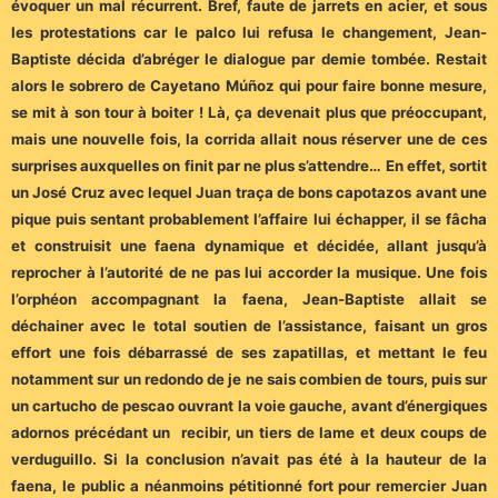
évoquer un mal récurrent. Bref, faute de jarrets en acier, et sous
les protestations car le palco lui refusa le changement, Jean-
Baptiste décida d’abréger le dialogue par demie tombée. Restait
alors le sobrero de Cayetano Múñoz qui pour faire bonne mesure,
se mit à son tour à boiter ! Là, ça devenait plus que préoccupant,
mais une nouvelle fois, la corrida allait nous réserver une de ces
surprises auxquelles on finit par ne plus s’attendre… En effet, sortit
un José Cruz avec lequel Juan traça de bons capotazos avant une
pique puis sentant probablement l’affaire lui échapper, il se fâcha
et construisit une faena dynamique et décidée, allant jusqu’à
reprocher à l’autorité de ne pas lui accorder la musique. Une fois
l’orphéon accompagnant la faena, Jean-Baptiste allait se
déchainer avec le total soutien de l’assistance, faisant un gros
effort une fois débarrassé de ses zapatillas, et mettant le feu
notamment sur un redondo de je ne sais combien de tours, puis sur
un cartucho de pescao ouvrant la voie gauche, avant d’énergiques
adornos précédant un recibir, un tiers de lame et deux coups de
verduguillo. Si la conclusion n’avait pas été à la hauteur de la
faena, le public a néanmoins pétitionné fort pour remercier Juan