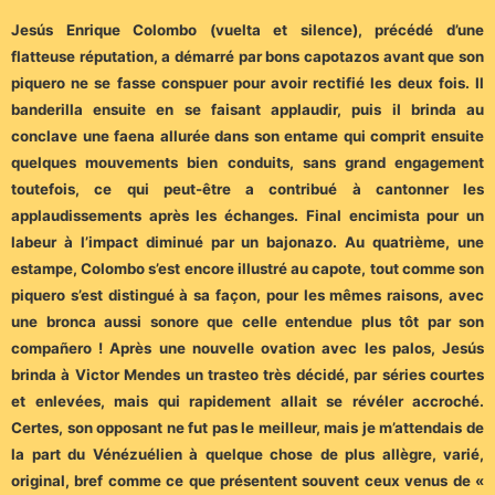
Jesús Enrique Colombo (vuelta et silence), précédé d’une
flatteuse réputation, a démarré par bons capotazos avant que son
piquero ne se fasse conspuer pour avoir rectifié les deux fois. Il
banderilla ensuite en se faisant applaudir, puis il brinda au
conclave une faena allurée dans son entame qui comprit ensuite
quelques mouvements bien conduits, sans grand engagement
toutefois, ce qui peut-être a contribué à cantonner les
applaudissements après les échanges. Final encimista pour un
labeur à l’impact diminué par un bajonazo. Au quatrième, une
estampe, Colombo s’est encore illustré au capote, tout comme son
piquero s’est distingué à sa façon, pour les mêmes raisons, avec
une bronca aussi sonore que celle entendue plus tôt par son
compañero ! Après une nouvelle ovation avec les palos, Jesús
brinda à Victor Mendes un trasteo très décidé, par séries courtes
et enlevées, mais qui rapidement allait se révéler accroché.
Certes, son opposant ne fut pas le meilleur, mais je m’attendais de
la part du Vénézuélien à quelque chose de plus allègre, varié,
original, bref comme ce que présentent souvent ceux venus de «