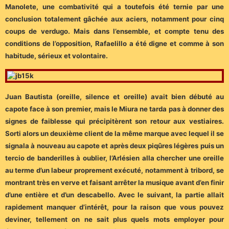
Manolete, une combativité qui a toutefois été ternie par une
conclusion totalement gâchée aux aciers, notamment pour cinq
coups de verdugo. Mais dans l’ensemble, et compte tenu des
conditions de l’opposition, Rafaelillo a été digne et comme à son
habitude, sérieux et volontaire.
Juan Bautista (oreille, silence et oreille) avait bien débuté au
capote face à son premier, mais le Miura ne tarda pas à donner des
signes de faiblesse qui précipitèrent son retour aux vestiaires.
Sorti alors un deuxième client de la même marque avec lequel il se
signala à nouveau au capote et après deux piqûres légères puis un
tercio de banderilles à oublier, l’Arlésien alla chercher une oreille
au terme d’un labeur proprement exécuté, notamment à tribord, se
montrant très en verve et faisant arrêter la musique avant d’en finir
d’une entière et d’un descabello. Avec le suivant, la partie allait
rapidement manquer d’intérêt, pour la raison que vous pouvez
deviner, tellement on ne sait plus quels mots employer pour