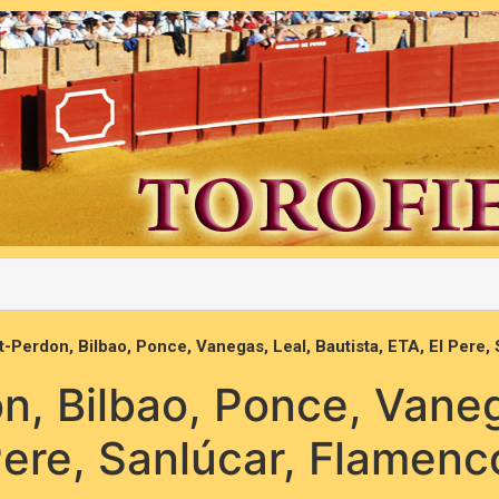
nt-Perdon, Bilbao, Ponce, Vanegas, Leal, Bautista, ETA, El Pere
on, Bilbao, Ponce, Vaneg
 Pere, Sanlúcar, Flamen