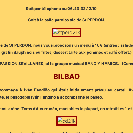
Soit par téléphone au 06.43.33.12.19
Soit à la salle paroissiale de St PERDON.
tes de St PERDON, nous vous proposons un menu à 18€ (entrée : salade e
atin dauphinois ou frites, dessert tarte aux pommes et café offert.)
local PASSION SEVILLANES, et le groupe musical BAND Y N’AMICS. (Co
BILBAO
hommage à Iván Fandiño qui était initialement prévu au cartel. A
uite, le pasodoble Iván Fandiño a accompagné le paseo.
emi-arène. Toros d’Alcurrucén, maniables la plupart, en retrait les 1 et 