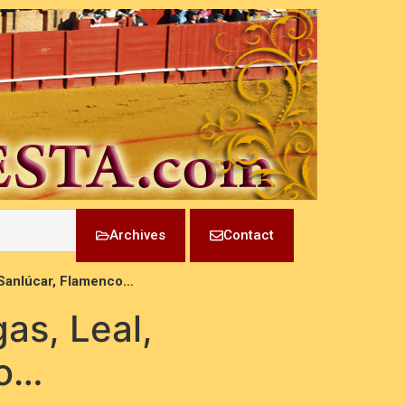
Archives
Contact
, Sanlúcar, Flamenco…
as, Leal,
co…