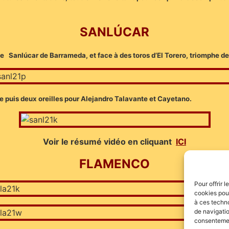
SANLÚCAR
 de Sanlúcar de Barrameda, et face à des toros d’El Torero, triomphe de
ille puis deux oreilles pour Alejandro Talavante et Cayetano.
Voir le résumé vidéo en cliquant
ICI
FLAMENCO
Pour offrir 
cookies pour
à ces techn
de navigatio
consentement