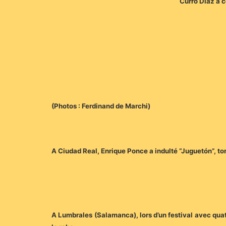
Curro Díaz a c
(Photos : Ferdinand de Marchi)
A Ciudad Real, Enrique Ponce a indulté “Juguetón”, to
A Lumbrales (Salamanca), lors d’un festival avec quat