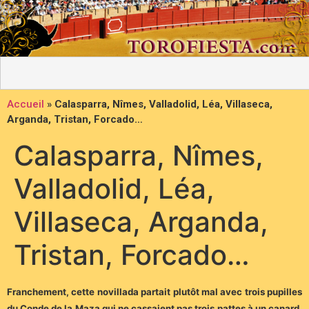
Accueil
»
Calasparra, Nîmes, Valladolid, Léa, Villaseca,
Arganda, Tristan, Forcado…
Calasparra, Nîmes,
Valladolid, Léa,
Villaseca, Arganda,
Tristan, Forcado…
Franchement, cette novillada partait plutôt mal avec trois pupilles
du Conde de la Maza qui ne cassaient pas trois pattes à un canard.