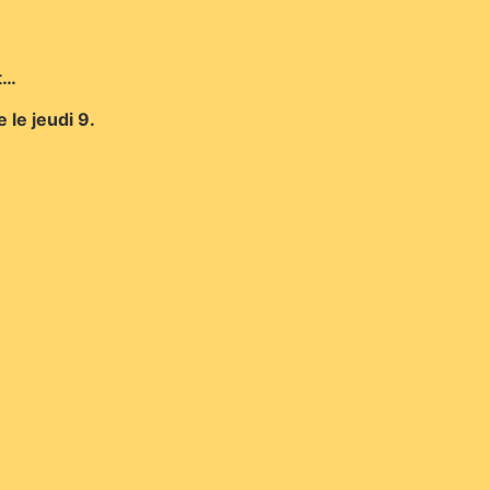
t…
 le jeudi 9.
.