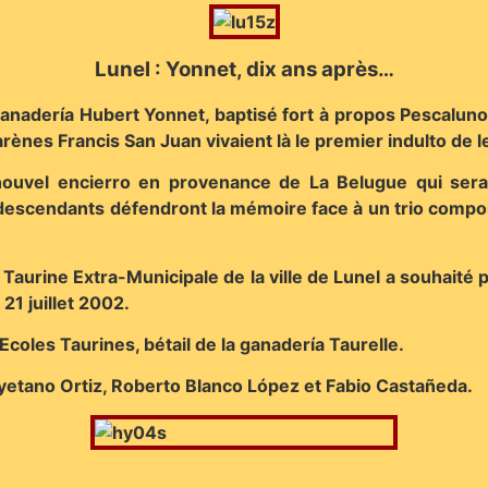
Lunel : Yonnet, dix ans après…
a ganadería Hubert Yonnet, baptisé fort à propos Pescaluno, 
ènes Francis San Juan vivaient là le premier indulto de leu
n nouvel encierro en provenance de La Belugue qui se
escendants défendront la mémoire face à un trio compo
 Taurine Extra-Municipale de la ville de Lunel a souhait
21 juillet 2002.
Ecoles Taurines, bétail de la ganadería Taurelle.
ayetano Ortiz, Roberto Blanco López et Fabio Castañeda.