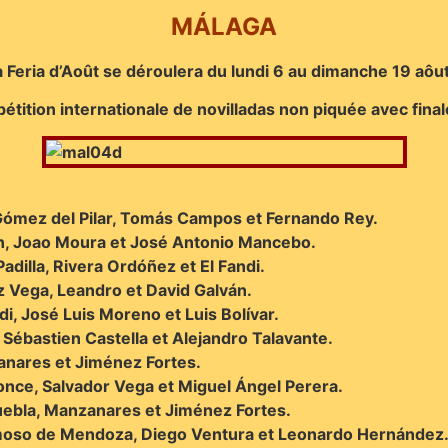
MÁLAGA
a Feria d’Août se déroulera du lundi 6 au dimanche 19 aôu
tition internationale de novilladas non piquée avec finale
 Gómez del Pilar, Tomás Campos et Fernando Rey.
lán, Joao Moura et José Antonio Mancebo.
adilla, Rivera Ordóñez et El Fandi.
az Vega, Leandro et David Galván.
di, José Luis Moreno et Luis Bolívar.
, Sébastien Castella et Alejandro Talavante.
zanares et Jiménez Fortes.
once, Salvador Vega et Miguel Ángel Perera.
 Puebla, Manzanares et Jiménez Fortes.
rmoso de Mendoza, Diego Ventura et Leonardo Hernández