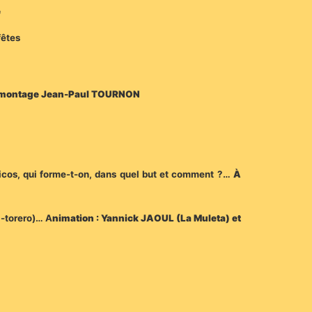
e
fêtes
n et montage Jean-Paul TOURNON
cticos, qui forme-t-on, dans quel but et comment ?…
À
-torero)… A
nimation : Yannick JAOUL (La Muleta) et