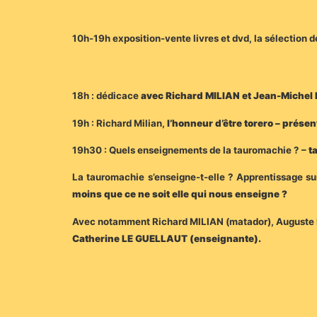
10h-19h exposition-vente livres et dvd, la sélection 
18h : dédicace
avec Richard MILIAN et Jean-Miche
19h : Richard Milian,
l’honneur d’être torero –
présent
19h30 : Quels enseignements de la tauromachie ? –
t
La tauromachie s’enseigne-t-elle ? Apprentissage sur
moins que ce ne soit elle qui nous enseigne ?
Avec notamment Richard MILIAN (matador), Auguste L
Catherine LE GUELLAUT (enseignante).