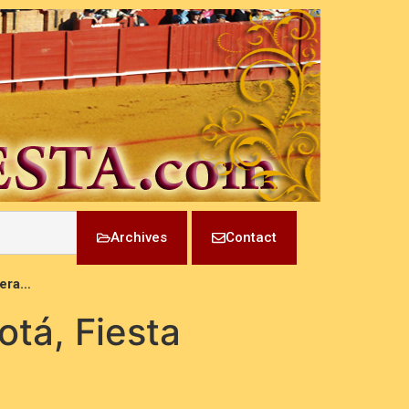
Archives
Contact
pera…
otá, Fiesta