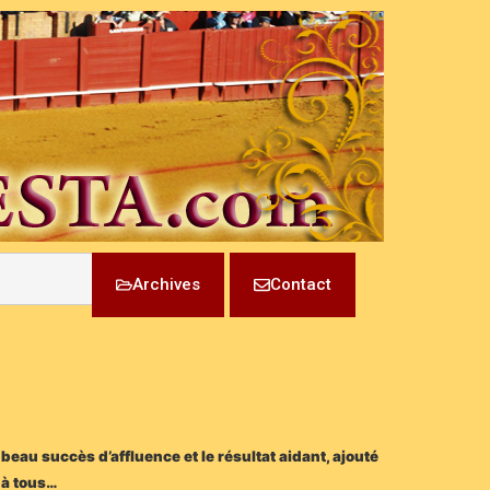
Archives
Contact
beau succès d’affluence et le résultat aidant, ajouté
a à tous…