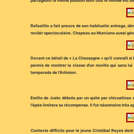
partageant la même passion dont tout le monde est sor
Rafaelillo a fait preuve de son habituelle entrega, d
recibir spectaculaire. Chapeau au Murciano aussi géné
Devant ce bétail de « La Chassagne » qu’il connaît si 
permis de montrer la classe d’un novillo qui sans lui
temporada de l’Arlésien.
Emilio de Justo débuta par un quite par chicuelinas a
l’épée limitera sa récompense. Il fut néanmoins très ap
Contexte difficile pour le jeune Cristóbal Reyes dont