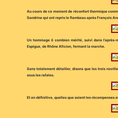
Au cours de ce moment de réconfort thermique comme 
Sandrine qui ont repris le flambeau après François A
Un hommage ô combien mérité, suivi dans l’après-mid
Espigue, de Rhône Aficion, fermant la marche.
Sans totalement détailler, disons que les trois novill
sous les rafales.
Et en définitive, quelles que soient les récompenses 