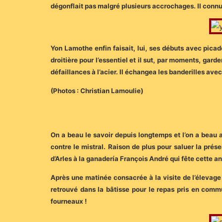
dégonflait pas malgré plusieurs accrochages. Il connut 
Yon Lamothe enfin faisait, lui, ses débuts avec picado
droitière pour l’essentiel et il sut, par moments, gard
défaillances à l’acier. Il échangea les banderilles ave
(Photos : Christian Lamoulie)
On a beau le savoir depuis longtemps et l’on a beau a
contre le mistral. Raison de plus pour saluer la pr
d’Arles à la ganadería François André qui fête cette a
Après une matinée consacrée à la visite de l’élevage p
retrouvé dans la bâtisse pour le repas pris en comm
fourneaux !