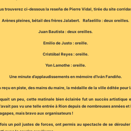
s trouverez ci-dessous la reseña de Pierre Vidal, tirée du site corrid
Arènes pleines, bétail des frères Jalabert. Rafaelillo : deux oreilles.
Juan Bautista : deux oreilles.
Emilio de Justo : oreille.
Cristóbal Reyes : oreille.
Yon Lamothe : oreille.
Une minute d’applaudissements en mémoire d’Iván Fandiño.
 reçu en piste, des mains du maire, la médaille de la ville éditée pour l
iquait un peu, cette matinale bien éclairée fut un succès artistique 
n’avait pas vu une telle entrée à Rion depuis de nombreuses années et 
agapes, mais bravo aux organisateurs !
ois un poil justes de forces, ont permis au spectacle de se dérouler 