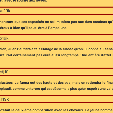
ti avec le sourire aux lèvres.
émontrant que ses capacités ne se limitaient pas aux durs combats qu’
reux à Rion qu’il peut l’être à Pampelune.
bien, Juan Bautista a fait étalage de la classe qu’on lui connaît. Fae
 n’aurait certainement pas duré aussi longtemps. Une entière d’effet r
justées. La faena eut des hauts et des bas, mais on retiendra le fin
plaudi, comme un torero qui est désormais plus qu’un espoir : une valeu
 c’était la deuxième comparution avec les chevaux. Le jeune homme est