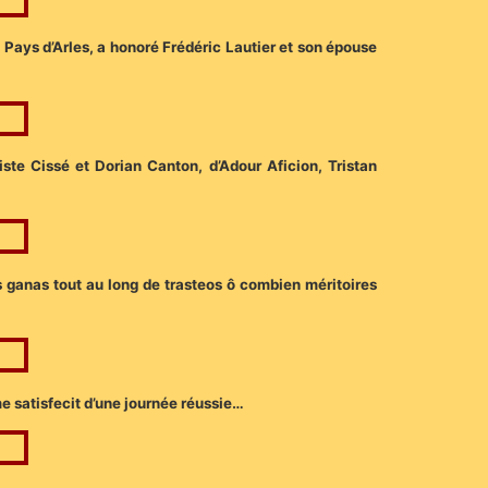
ays d’Arles, a honoré Frédéric Lautier et son épouse
ste Cissé et Dorian Canton, d’Adour Aficion, Tristan
des ganas tout au long de trasteos ô combien méritoires
e satisfecit d’une journée réussie…