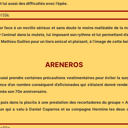
lui aussi des difficultés avec l’épée.
r face à un novillo sérieux et sans doute le moins malléable de la ma
er l’animal dans la muleta, lui imposant son rythme et lui permettant d’a
c Mathieu Guillon pour un tiers amical et plaisant, à l’image de cette be
ARENEROS
ussi prendre certaines précautions vestimentaires pour éviter la surgé
ésence d’un nombre conséquent d’aficionados qui s’étaient donné rend
nnée son 70e anniversaire.
uis dans la placita à une prestation des recortadores du groupe « Art
un qui a valu à Daniel Caparros et sa compagne Hermine les deux ore