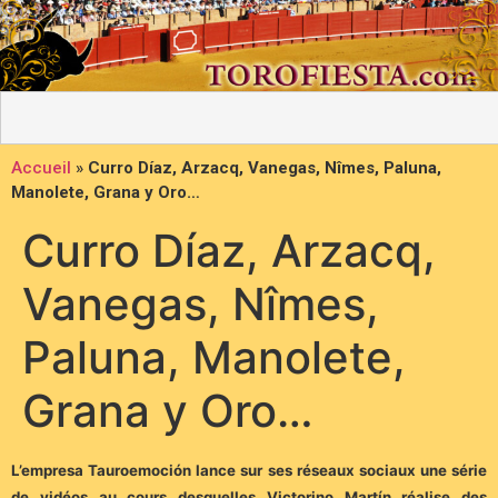
Accueil
»
Curro Díaz, Arzacq, Vanegas, Nîmes, Paluna,
Manolete, Grana y Oro…
Curro Díaz, Arzacq,
Vanegas, Nîmes,
Paluna, Manolete,
Grana y Oro…
L’empresa Tauroemoción lance sur ses réseaux sociaux une série
de vidéos au cours desquelles Victorino Martín réalise des