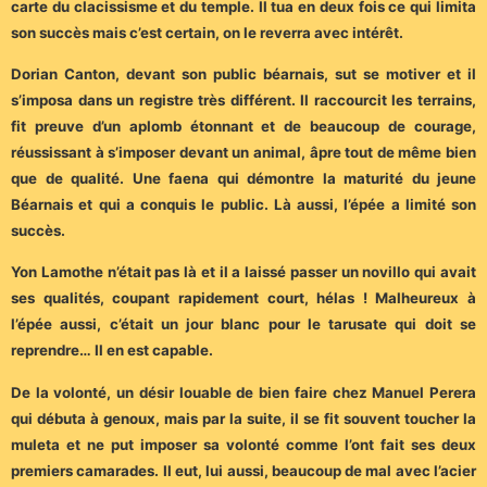
carte du clacissisme et du temple. Il tua en deux fois ce qui limita
son succès mais c’est certain, on le reverra avec intérêt.
Dorian Canton, devant son public béarnais, sut se motiver et il
s’imposa dans un registre très différent. Il raccourcit les terrains,
fit preuve d’un aplomb étonnant et de beaucoup de courage,
réussissant à s’imposer devant un animal, âpre tout de même bien
que de qualité. Une faena qui démontre la maturité du jeune
Béarnais et qui a conquis le public. Là aussi, l’épée a limité son
succès.
Yon Lamothe n’était pas là et il a laissé passer un novillo qui avait
ses qualités, coupant rapidement court, hélas ! Malheureux à
l’épée aussi, c’était un jour blanc pour le tarusate qui doit se
reprendre… Il en est capable.
De la volonté, un désir louable de bien faire chez Manuel Perera
qui débuta à genoux, mais par la suite, il se fit souvent toucher la
muleta et ne put imposer sa volonté comme l’ont fait ses deux
premiers camarades. Il eut, lui aussi, beaucoup de mal avec l’acier